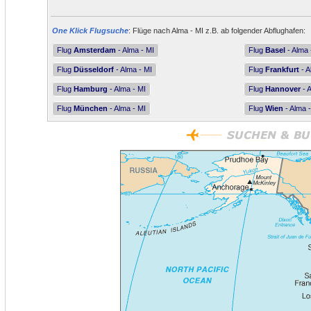
One Klick Flugsuche
: Flüge nach Alma - MI z.B. ab folgender Abflughafen:
Flug
Amsterdam
- Alma - MI
Flug
Basel
- Alma 
Flug
Düsseldorf
- Alma - MI
Flug
Frankfurt
- A
Flug
Hamburg
- Alma - MI
Flug
Hannover
- A
Flug
München
- Alma - MI
Flug
Wien
- Alma -