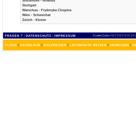
Stockholm - Arlanda
Stuttgart
Warschau - Fryderyka Chopina
Wien - Schwechat
Zürich - Kloten
:
:
3 Letter-Codes
A
B
C
D
E
F
G
H
I
J
K
FRAGEN ?
DATENSCHUTZ
IMPRESSUM
:
:
:
:
:
FLÜGE
SKIURLAUB
GOLFREISEN
LASTMINUTE REISEN
SKIREISEN
H