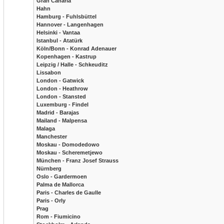
Gran Canaria
Hahn
Hamburg - Fuhlsbüttel
Hannover - Langenhagen
Helsinki - Vantaa
Istanbul - Atatürk
Köln/Bonn - Konrad Adenauer
Kopenhagen - Kastrup
Leipzig / Halle - Schkeuditz
Lissabon
London - Gatwick
London - Heathrow
London - Stansted
Luxemburg - Findel
Madrid - Barajas
Mailand - Malpensa
Malaga
Manchester
Moskau - Domodedowo
Moskau - Scheremetjewo
München - Franz Josef Strauss
Nürnberg
Oslo - Gardermoen
Palma de Mallorca
Paris - Charles de Gaulle
Paris - Orly
Prag
Rom - Fiumicino