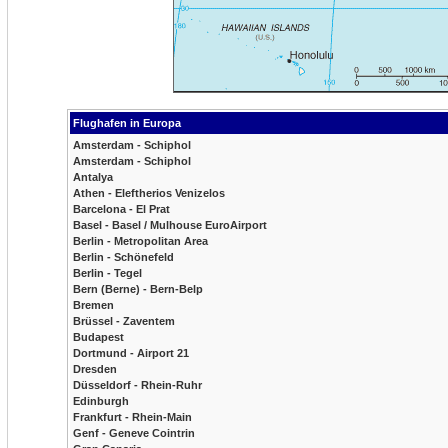
Flughafen in Europa
Amsterdam - Schiphol
Amsterdam - Schiphol
Antalya
Athen - Eleftherios Venizelos
Barcelona - El Prat
Basel - Basel / Mulhouse EuroAirport
Berlin - Metropolitan Area
Berlin - Schönefeld
Berlin - Tegel
Bern (Berne) - Bern-Belp
Bremen
Brüssel - Zaventem
Budapest
Dortmund - Airport 21
Dresden
Düsseldorf - Rhein-Ruhr
Edinburgh
Frankfurt - Rhein-Main
Genf - Geneve Cointrin