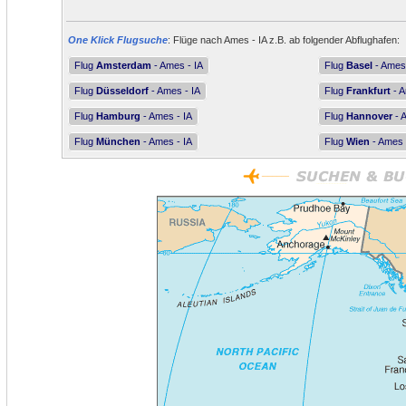
One Klick Flugsuche
: Flüge nach Ames - IA z.B. ab folgender Abflughafen:
Flug
Amsterdam
- Ames - IA
Flug
Basel
- Ames 
Flug
Düsseldorf
- Ames - IA
Flug
Frankfurt
- A
Flug
Hamburg
- Ames - IA
Flug
Hannover
- 
Flug
München
- Ames - IA
Flug
Wien
- Ames 