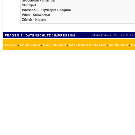
Stockholm - Arlanda
Stuttgart
Warschau - Fryderyka Chopina
Wien - Schwechat
Zürich - Kloten
:
:
3 Letter-Codes
A
B
C
D
E
F
G
H
I
J
K
FRAGEN ?
DATENSCHUTZ
IMPRESSUM
:
:
:
:
:
FLÜGE
SKIURLAUB
GOLFREISEN
LASTMINUTE REISEN
SKIREISEN
H