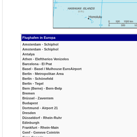
Flughafen in Europa
Amsterdam - Schiphol
Amsterdam - Schiphol
Antalya
Athen - Eleftherios Venizelos
Barcelona - El Prat
Basel - Basel / Mulhouse EuroAirport
Berlin - Metropolitan Area
Berlin - Schönefeld
Berlin - Tegel
Bern (Berne) - Bern-Belp
Bremen
Brüssel - Zaventem
Budapest
Dortmund - Airport 21
Dresden
Düsseldorf - Rhein-Ruhr
Edinburgh
Frankfurt - Rhein-Main
Genf - Geneve Cointrin