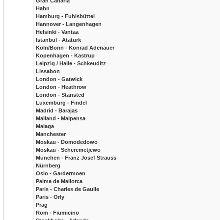
Gran Canaria
Hahn
Hamburg - Fuhlsbüttel
Hannover - Langenhagen
Helsinki - Vantaa
Istanbul - Atatürk
Köln/Bonn - Konrad Adenauer
Kopenhagen - Kastrup
Leipzig / Halle - Schkeuditz
Lissabon
London - Gatwick
London - Heathrow
London - Stansted
Luxemburg - Findel
Madrid - Barajas
Mailand - Malpensa
Malaga
Manchester
Moskau - Domodedowo
Moskau - Scheremetjewo
München - Franz Josef Strauss
Nürnberg
Oslo - Gardermoen
Palma de Mallorca
Paris - Charles de Gaulle
Paris - Orly
Prag
Rom - Fiumicino