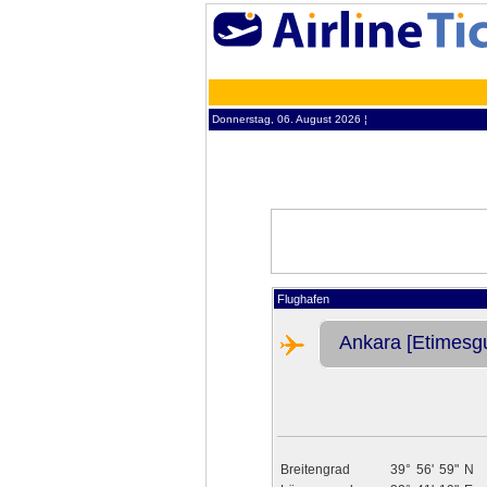
Donnerstag, 06. August 2026 ¦
Flughafen
Ankara [Etimesgu
Breitengrad
39°
56'
59"
N