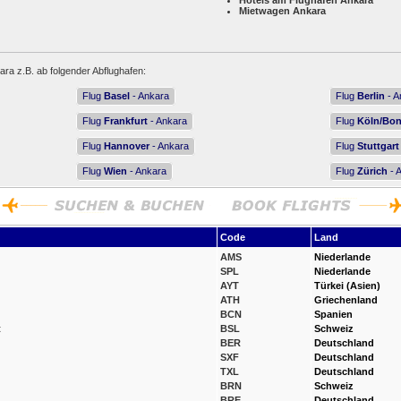
Hotels am Flughafen Ankara
Mietwagen Ankara
ara z.B. ab folgender Abflughafen:
Flug
Basel
- Ankara
Flug
Berlin
- A
Flug
Frankfurt
- Ankara
Flug
Köln/Bo
Flug
Hannover
- Ankara
Flug
Stuttgart
Flug
Wien
- Ankara
Flug
Zürich
- 
Code
Land
AMS
Niederlande
SPL
Niederlande
AYT
Türkei (Asien)
ATH
Griechenland
BCN
Spanien
t
BSL
Schweiz
BER
Deutschland
SXF
Deutschland
TXL
Deutschland
BRN
Schweiz
BRE
Deutschland