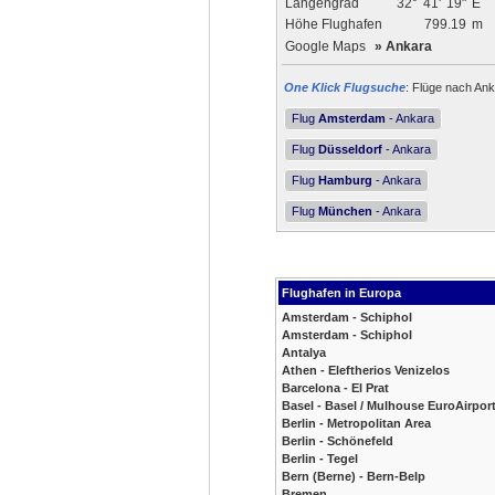
Längengrad
32°
41'
19"
E
Höhe Flughafen
799.19
m
Google Maps
»
Ankara
One Klick Flugsuche
: Flüge nach Ank
Flug
Amsterdam
- Ankara
Flug
Düsseldorf
- Ankara
Flug
Hamburg
- Ankara
Flug
München
- Ankara
Flughafen in Europa
Amsterdam - Schiphol
Amsterdam - Schiphol
Antalya
Athen - Eleftherios Venizelos
Barcelona - El Prat
Basel - Basel / Mulhouse EuroAirpor
Berlin - Metropolitan Area
Berlin - Schönefeld
Berlin - Tegel
Bern (Berne) - Bern-Belp
Bremen