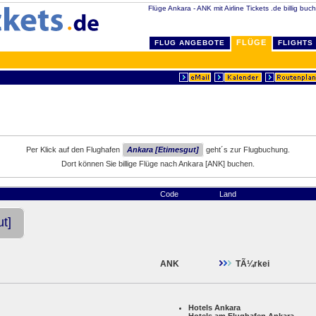
Flüge Ankara - ANK mit Airline Tickets .de billig buc
FLÜGE
FLUG ANGEBOTE
FLIGHTS
Per Klick auf den Flughafen
Ankara [Etimesgut]
geht´s zur Flugbuchung.
Dort können Sie billige Flüge nach Ankara [ANK] buchen.
Code
Land
t]
ANK
TÃ¼rkei
Hotels Ankara