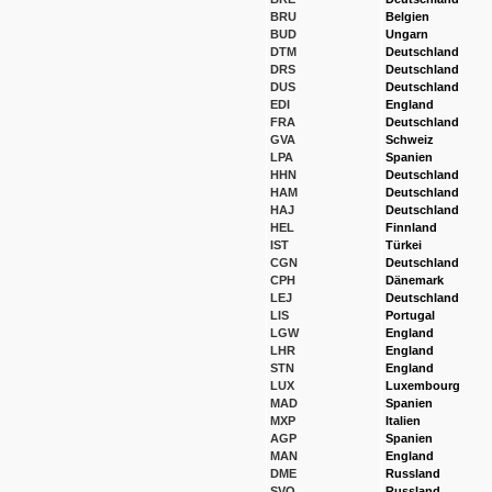
BRU
Belgien
BUD
Ungarn
DTM
Deutschland
DRS
Deutschland
DUS
Deutschland
EDI
England
FRA
Deutschland
GVA
Schweiz
LPA
Spanien
HHN
Deutschland
HAM
Deutschland
HAJ
Deutschland
HEL
Finnland
IST
Türkei
CGN
Deutschland
CPH
Dänemark
LEJ
Deutschland
LIS
Portugal
LGW
England
LHR
England
STN
England
LUX
Luxembourg
MAD
Spanien
MXP
Italien
AGP
Spanien
MAN
England
DME
Russland
SVO
Russland