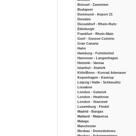
Brüssel - Zaventem
Budapest
Dortmund - Airport 21
Dresden
Düsseldorf - Rhein-Ruhr
Edinburgh
Frankfurt - Rhein-Main
Genf - Geneve Cointrin
Gran Canaria
Hahn
Hamburg - Fuhlsbüttel
Hannover - Langenhagen
Helsinki - Vantaa
Istanbul - Atatürk
Köln/Bonn - Konrad Adenauer
Kopenhagen - Kastrup
Leipzig / Halle - Schkeuditz
Lissabon
London - Gatwick
London - Heathrow
London - Stansted
Luxemburg - Findel
Madrid - Barajas
Mailand - Malpensa
Malaga
Manchester
Moskau - Domodedowo
Moskau - Scheremetjewo