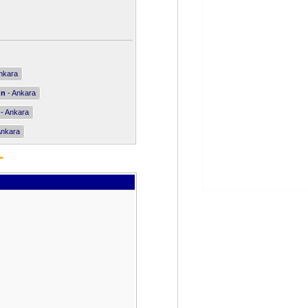
nkara
nn
- Ankara
- Ankara
Ankara