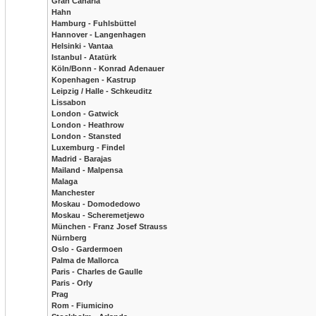
Gran Canaria
Hahn
Hamburg - Fuhlsbüttel
Hannover - Langenhagen
Helsinki - Vantaa
Istanbul - Atatürk
Köln/Bonn - Konrad Adenauer
Kopenhagen - Kastrup
Leipzig / Halle - Schkeuditz
Lissabon
London - Gatwick
London - Heathrow
London - Stansted
Luxemburg - Findel
Madrid - Barajas
Mailand - Malpensa
Malaga
Manchester
Moskau - Domodedowo
Moskau - Scheremetjewo
München - Franz Josef Strauss
Nürnberg
Oslo - Gardermoen
Palma de Mallorca
Paris - Charles de Gaulle
Paris - Orly
Prag
Rom - Fiumicino