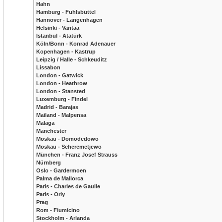
Hahn
Hamburg - Fuhlsbüttel
Hannover - Langenhagen
Helsinki - Vantaa
Istanbul - Atatürk
Köln/Bonn - Konrad Adenauer
Kopenhagen - Kastrup
Leipzig / Halle - Schkeuditz
Lissabon
London - Gatwick
London - Heathrow
London - Stansted
Luxemburg - Findel
Madrid - Barajas
Mailand - Malpensa
Malaga
Manchester
Moskau - Domodedowo
Moskau - Scheremetjewo
München - Franz Josef Strauss
Nürnberg
Oslo - Gardermoen
Palma de Mallorca
Paris - Charles de Gaulle
Paris - Orly
Prag
Rom - Fiumicino
Stockholm - Arlanda