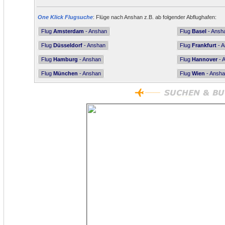
One Klick Flugsuche
: Flüge nach Anshan z.B. ab folgender Abflughafen:
Flug
Amsterdam
- Anshan
Flug
Basel
- Ansh
Flug
Düsseldorf
- Anshan
Flug
Frankfurt
- 
Flug
Hamburg
- Anshan
Flug
Hannover
- 
Flug
München
- Anshan
Flug
Wien
- Ansh