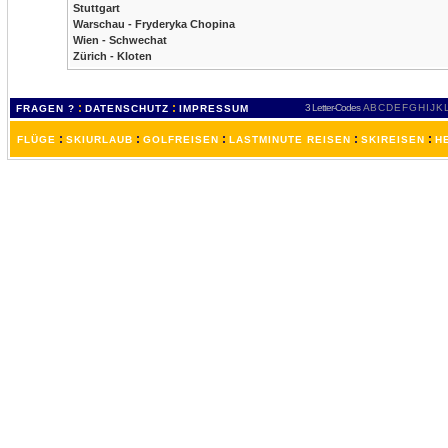
Stuttgart
Warschau - Fryderyka Chopina
Wien - Schwechat
Zürich - Kloten
:
:
3 Letter-Codes
A
B
C
D
E
F
G
H
I
J
K
FRAGEN ?
DATENSCHUTZ
IMPRESSUM
:
:
:
:
:
FLÜGE
SKIURLAUB
GOLFREISEN
LASTMINUTE REISEN
SKIREISEN
H