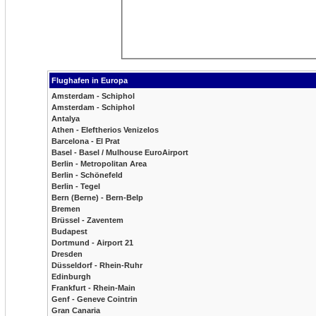
Flughafen in Europa
Amsterdam - Schiphol
Amsterdam - Schiphol
Antalya
Athen - Eleftherios Venizelos
Barcelona - El Prat
Basel - Basel / Mulhouse EuroAirport
Berlin - Metropolitan Area
Berlin - Schönefeld
Berlin - Tegel
Bern (Berne) - Bern-Belp
Bremen
Brüssel - Zaventem
Budapest
Dortmund - Airport 21
Dresden
Düsseldorf - Rhein-Ruhr
Edinburgh
Frankfurt - Rhein-Main
Genf - Geneve Cointrin
Gran Canaria