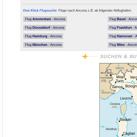
One Klick Flugsuche
: Flüge nach Ancona z.B. ab folgender Abflughafen:
Flug
Amsterdam
- Ancona
Flug
Basel
- Anco
Flug
Düsseldorf
- Ancona
Flug
Frankfurt
- 
Flug
Hamburg
- Ancona
Flug
Hannover
- 
Flug
München
- Ancona
Flug
Wien
- Anco