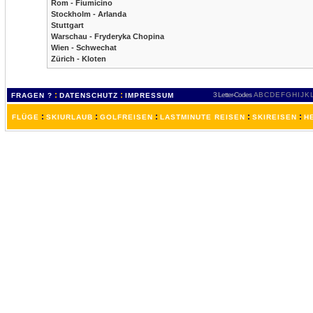
Rom - Fiumicino
Stockholm - Arlanda
Stuttgart
Warschau - Fryderyka Chopina
Wien - Schwechat
Zürich - Kloten
:
:
3 Letter-Codes
A
B
C
D
E
F
G
H
I
J
K
FRAGEN ?
DATENSCHUTZ
IMPRESSUM
:
:
:
:
:
FLÜGE
SKIURLAUB
GOLFREISEN
LASTMINUTE REISEN
SKIREISEN
H