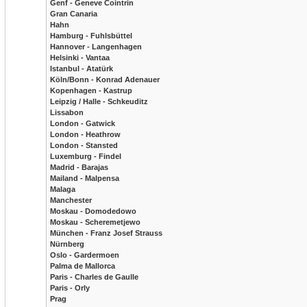
Genf - Geneve Cointrin
Gran Canaria
Hahn
Hamburg - Fuhlsbüttel
Hannover - Langenhagen
Helsinki - Vantaa
Istanbul - Atatürk
Köln/Bonn - Konrad Adenauer
Kopenhagen - Kastrup
Leipzig / Halle - Schkeuditz
Lissabon
London - Gatwick
London - Heathrow
London - Stansted
Luxemburg - Findel
Madrid - Barajas
Mailand - Malpensa
Malaga
Manchester
Moskau - Domodedowo
Moskau - Scheremetjewo
München - Franz Josef Strauss
Nürnberg
Oslo - Gardermoen
Palma de Mallorca
Paris - Charles de Gaulle
Paris - Orly
Prag