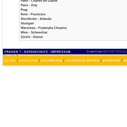
Paris - Charles de Gaulle
Paris - Orly
Prag
Rom - Fiumicino
Stockholm - Arlanda
Stuttgart
Warschau - Fryderyka Chopina
Wien - Schwechat
Zürich - Kloten
:
:
3 Letter-Codes
A
B
C
D
E
F
G
H
I
J
K
FRAGEN ?
DATENSCHUTZ
IMPRESSUM
:
:
:
:
:
FLÜGE
SKIURLAUB
GOLFREISEN
LASTMINUTE REISEN
SKIREISEN
H