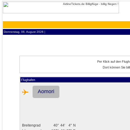
Donnerstag, 06. August 2026 ¦
Per Klick auf den Flug
Dort können Sie bil
Flughafen
Aomori
Breitengrad
40°
44'
4"
N