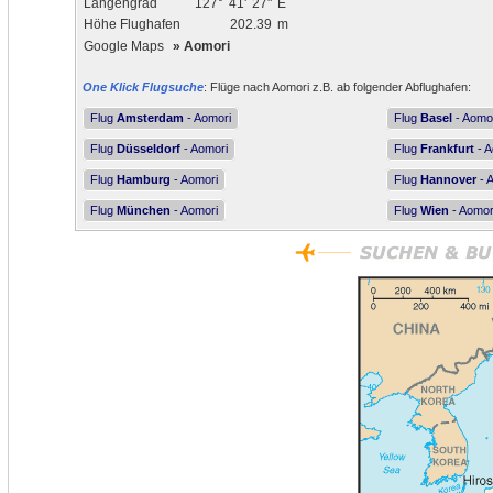
Längengrad
127°
41'
27"
E
Höhe Flughafen
202.39
m
Google Maps
»
Aomori
One Klick Flugsuche
: Flüge nach Aomori z.B. ab folgender Abflughafen:
Flug
Amsterdam
- Aomori
Flug
Basel
- Aomo
Flug
Düsseldorf
- Aomori
Flug
Frankfurt
- A
Flug
Hamburg
- Aomori
Flug
Hannover
- 
Flug
München
- Aomori
Flug
Wien
- Aomor