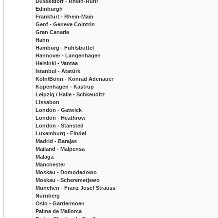
Düsseldorf - Rhein-Ruhr
Edinburgh
Frankfurt - Rhein-Main
Genf - Geneve Cointrin
Gran Canaria
Hahn
Hamburg - Fuhlsbüttel
Hannover - Langenhagen
Helsinki - Vantaa
Istanbul - Atatürk
Köln/Bonn - Konrad Adenauer
Kopenhagen - Kastrup
Leipzig / Halle - Schkeuditz
Lissabon
London - Gatwick
London - Heathrow
London - Stansted
Luxemburg - Findel
Madrid - Barajas
Mailand - Malpensa
Malaga
Manchester
Moskau - Domodedowo
Moskau - Scheremetjewo
München - Franz Josef Strauss
Nürnberg
Oslo - Gardermoen
Palma de Mallorca