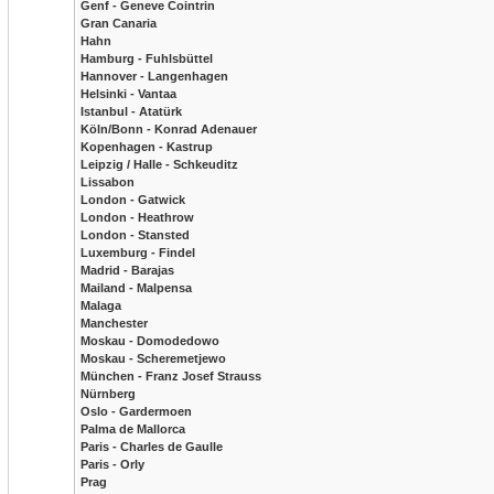
Genf - Geneve Cointrin
Gran Canaria
Hahn
Hamburg - Fuhlsbüttel
Hannover - Langenhagen
Helsinki - Vantaa
Istanbul - Atatürk
Köln/Bonn - Konrad Adenauer
Kopenhagen - Kastrup
Leipzig / Halle - Schkeuditz
Lissabon
London - Gatwick
London - Heathrow
London - Stansted
Luxemburg - Findel
Madrid - Barajas
Mailand - Malpensa
Malaga
Manchester
Moskau - Domodedowo
Moskau - Scheremetjewo
München - Franz Josef Strauss
Nürnberg
Oslo - Gardermoen
Palma de Mallorca
Paris - Charles de Gaulle
Paris - Orly
Prag