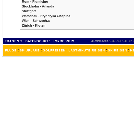
Rom - Fiumicino
Stockholm - Arlanda
Stuttgart
Warschau - Fryderyka Chopina
Wien - Schwechat
Zürich - Kloten
:
:
3 Letter-Codes
A
B
C
D
E
F
G
H
I
J
K
FRAGEN ?
DATENSCHUTZ
IMPRESSUM
:
:
:
:
:
FLÜGE
SKIURLAUB
GOLFREISEN
LASTMINUTE REISEN
SKIREISEN
H