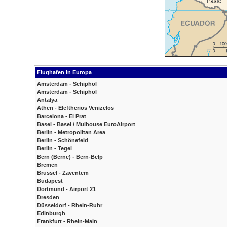
Flughafen in Europa
Amsterdam - Schiphol
Amsterdam - Schiphol
Antalya
Athen - Eleftherios Venizelos
Barcelona - El Prat
Basel - Basel / Mulhouse EuroAirport
Berlin - Metropolitan Area
Berlin - Schönefeld
Berlin - Tegel
Bern (Berne) - Bern-Belp
Bremen
Brüssel - Zaventem
Budapest
Dortmund - Airport 21
Dresden
Düsseldorf - Rhein-Ruhr
Edinburgh
Frankfurt - Rhein-Main