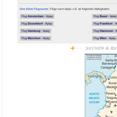
One Klick Flugsuche
: Flüge nach Apiay z.B. ab folgender Abflughafen:
Flug
Amsterdam
- Apiay
Flug
Basel
- Apiay
Flug
Düsseldorf
- Apiay
Flug
Frankfurt
- A
Flug
Hamburg
- Apiay
Flug
Hannover
- 
Flug
München
- Apiay
Flug
Wien
- Apiay