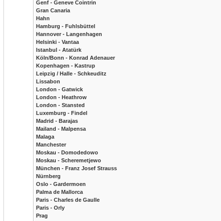
Genf - Geneve Cointrin
Gran Canaria
Hahn
Hamburg - Fuhlsbüttel
Hannover - Langenhagen
Helsinki - Vantaa
Istanbul - Atatürk
Köln/Bonn - Konrad Adenauer
Kopenhagen - Kastrup
Leipzig / Halle - Schkeuditz
Lissabon
London - Gatwick
London - Heathrow
London - Stansted
Luxemburg - Findel
Madrid - Barajas
Mailand - Malpensa
Malaga
Manchester
Moskau - Domodedowo
Moskau - Scheremetjewo
München - Franz Josef Strauss
Nürnberg
Oslo - Gardermoen
Palma de Mallorca
Paris - Charles de Gaulle
Paris - Orly
Prag