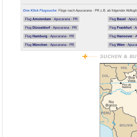
One Klick Flugsuche
: Flüge nach Apucarana - PR z.B. ab folgender Abflugh
Flug
Amsterdam
- Apucarana - PR
Flug
Basel
- Apuc
Flug
Düsseldorf
- Apucarana - PR
Flug
Frankfurt
- A
Flug
Hamburg
- Apucarana - PR
Flug
Hannover
- 
Flug
München
- Apucarana - PR
Flug
Wien
- Apuca