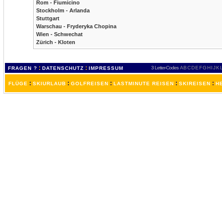
Rom - Fiumicino
Stockholm - Arlanda
Stuttgart
Warschau - Fryderyka Chopina
Wien - Schwechat
Zürich - Kloten
:
:
3 Letter-Codes
A
B
C
D
E
F
G
H
I
J
K
FRAGEN ?
DATENSCHUTZ
IMPRESSUM
:
:
:
:
:
FLÜGE
SKIURLAUB
GOLFREISEN
LASTMINUTE REISEN
SKIREISEN
H