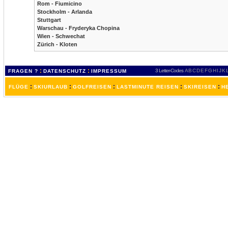
Rom - Fiumicino
Stockholm - Arlanda
Stuttgart
Warschau - Fryderyka Chopina
Wien - Schwechat
Zürich - Kloten
:
:
3 Letter-Codes
A
B
C
D
E
F
G
H
I
J
K
FRAGEN ?
DATENSCHUTZ
IMPRESSUM
:
:
:
:
:
FLÜGE
SKIURLAUB
GOLFREISEN
LASTMINUTE REISEN
SKIREISEN
H