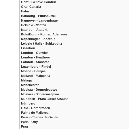
Genf - Geneve Cointrin
Gran Canaria
Hahn
Hamburg - Fuhlsbüttel
Hannover - Langenhagen
Helsinki - Vantaa
Istanbul - Atatürk
Köln/Bonn - Konrad Adenauer
Kopenhagen - Kastrup
Leipzig / Halle - Schkeuditz
Lissabon
London - Gatwick
London - Heathrow
London - Stansted
Luxemburg - Findel
Madrid - Barajas
Mailand - Malpensa
Malaga
Manchester
Moskau - Domodedowo
Moskau - Scheremetjewo
München - Franz Josef Strauss
Nürnberg
Oslo - Gardermoen
Palma de Mallorca
Paris - Charles de Gaulle
Paris - Orly
Prag