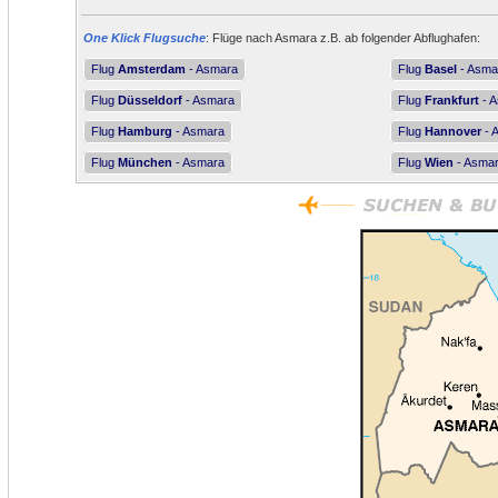
One Klick Flugsuche
: Flüge nach Asmara z.B. ab folgender Abflughafen:
Flug
Amsterdam
- Asmara
Flug
Basel
- Asma
Flug
Düsseldorf
- Asmara
Flug
Frankfurt
- 
Flug
Hamburg
- Asmara
Flug
Hannover
- 
Flug
München
- Asmara
Flug
Wien
- Asma