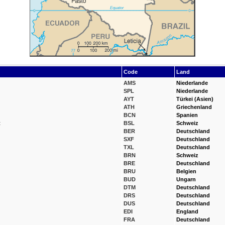
Code
Land
AMS
Niederlande
SPL
Niederlande
AYT
Türkei (Asien)
ATH
Griechenland
BCN
Spanien
t
BSL
Schweiz
BER
Deutschland
SXF
Deutschland
TXL
Deutschland
BRN
Schweiz
BRE
Deutschland
BRU
Belgien
BUD
Ungarn
DTM
Deutschland
DRS
Deutschland
DUS
Deutschland
EDI
England
FRA
Deutschland