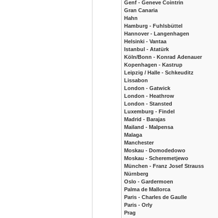
Genf - Geneve Cointrin
Gran Canaria
Hahn
Hamburg - Fuhlsbüttel
Hannover - Langenhagen
Helsinki - Vantaa
Istanbul - Atatürk
Köln/Bonn - Konrad Adenauer
Kopenhagen - Kastrup
Leipzig / Halle - Schkeuditz
Lissabon
London - Gatwick
London - Heathrow
London - Stansted
Luxemburg - Findel
Madrid - Barajas
Mailand - Malpensa
Malaga
Manchester
Moskau - Domodedowo
Moskau - Scheremetjewo
München - Franz Josef Strauss
Nürnberg
Oslo - Gardermoen
Palma de Mallorca
Paris - Charles de Gaulle
Paris - Orly
Prag