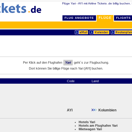
Flüge Yari - AYI mit Airline Tickets .de billig buchen.
FLÜGE
FLUG ANGEBOTE
FLIGHTS
Per Klick auf den Flughafen
Yari
geht´s zur Flugbuchung.
Dort können Sie billige Flüge nach Yari [AYI] buchen.
Code
Land
AYI
Kolumbien
Hotels Yari
Hotels am Flughafen Yari
Mietwagen Yari