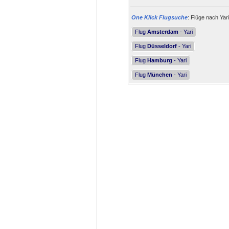
One Klick Flugsuche
: Flüge nach Yari
Flug
Amsterdam
- Yari
Flug
Düsseldorf
- Yari
Flug
Hamburg
- Yari
Flug
München
- Yari