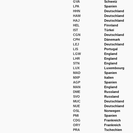
GVA
Schweiz
LPA
Spanien
HHN
Deutschland
HAM
Deutschland
HAJ
Deutschland
HEL
Finnland
IST
Türkei
CGN
Deutschland
CPH
Dänemark
LEJ
Deutschland
LIS
Portugal
LGW
England
LHR
England
STN
England
LUX
Luxembourg
MAD
Spanien
MXP
Italien
AGP
Spanien
MAN
England
DME
Russland
SVO
Russland
MUC
Deutschland
NUE
Deutschland
OSL
Norwegen
PMI
Spanien
CDG
Frankreich
ORY
Frankreich
PRA
Tschechien