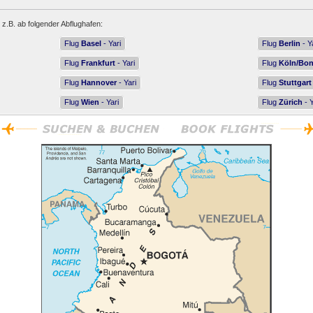
 z.B. ab folgender Abflughafen:
Flug
Basel
- Yari
Flug
Berlin
- Y
Flug
Frankfurt
- Yari
Flug
Köln/Bo
Flug
Hannover
- Yari
Flug
Stuttgart
Flug
Wien
- Yari
Flug
Zürich
- Y