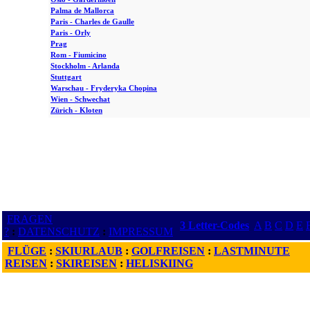
Palma de Mallorca
Paris - Charles de Gaulle
Paris - Orly
Prag
Rom - Fiumicino
Stockholm - Arlanda
Stuttgart
Warschau - Fryderyka Chopina
Wien - Schwechat
Zürich - Kloten
FRAGEN
3 Letter-Codes
A
B
C
D
E
?
:
DATENSCHUTZ
:
IMPRESSUM
FLÜGE
:
SKIURLAUB
:
GOLFREISEN
:
LASTMINUTE
REISEN
:
SKIREISEN
:
HELISKIING