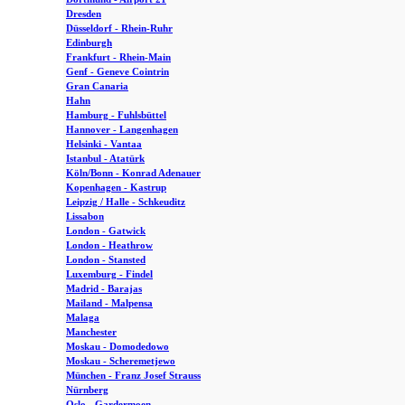
Dresden
Düsseldorf - Rhein-Ruhr
Edinburgh
Frankfurt - Rhein-Main
Genf - Geneve Cointrin
Gran Canaria
Hahn
Hamburg - Fuhlsbüttel
Hannover - Langenhagen
Helsinki - Vantaa
Istanbul - Atatürk
Köln/Bonn - Konrad Adenauer
Kopenhagen - Kastrup
Leipzig / Halle - Schkeuditz
Lissabon
London - Gatwick
London - Heathrow
London - Stansted
Luxemburg - Findel
Madrid - Barajas
Mailand - Malpensa
Malaga
Manchester
Moskau - Domodedowo
Moskau - Scheremetjewo
München - Franz Josef Strauss
Nürnberg
Oslo - Gardermoen