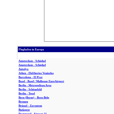
Flughafen in Europa
Amsterdam - Schiphol
Amsterdam - Schiphol
Antalya
Athen - Eleftherios Venizelos
Barcelona - El Prat
Basel - Basel / Mulhouse EuroAirport
Berlin - Metropolitan Area
Berlin - Schönefeld
Berlin - Tegel
Bern (Berne) - Bern-Belp
Bremen
Brüssel - Zaventem
Budapest
Dortmund - Airport 21