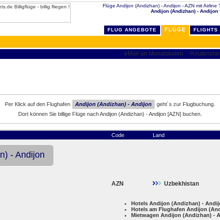
Flüge Andijon (Andizhan) - Andijon - AZN mit Airline T
Andijon (Andizhan) - Andijon
FLÜGE
FLUG ANGEBOTE
FLIGHTS
Per Klick auf den Flughafen
Andijon (Andizhan) - Andijon
geht´s zur Flugbuchung.
Dort können Sie billige Flüge nach Andijon (Andizhan) - Andijon [AZN] buchen.
Code
Land
n) - Andijon
AZN
Uzbekhistan
Hotels Andijon (Andizhan) - Andi
Hotels am Flughafen Andijon (And
Mietwagen Andijon (Andizhan) - 