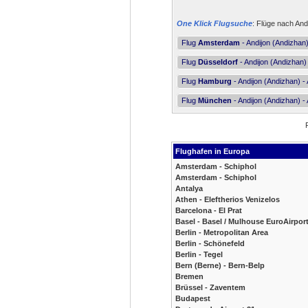
One Klick Flugsuche
: Flüge nach And
Flug
Amsterdam
- Andijon (Andizhan)
Flug
Düsseldorf
- Andijon (Andizhan) 
Flug
Hamburg
- Andijon (Andizhan) - 
Flug
München
- Andijon (Andizhan) - 
Flughafen in Europa
Amsterdam - Schiphol
Amsterdam - Schiphol
Antalya
Athen - Eleftherios Venizelos
Barcelona - El Prat
Basel - Basel / Mulhouse EuroAirpor
Berlin - Metropolitan Area
Berlin - Schönefeld
Berlin - Tegel
Bern (Berne) - Bern-Belp
Bremen
Brüssel - Zaventem
Budapest