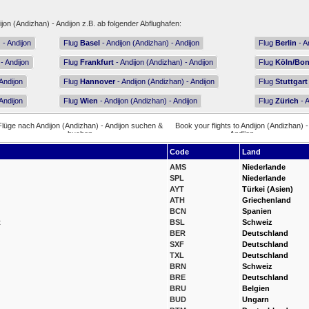
ijon (Andizhan) - Andijon z.B. ab folgender Abflughafen:
 - Andijon
Flug
Basel
- Andijon (Andizhan) - Andijon
Flug
Berlin
- A
- Andijon
Flug
Frankfurt
- Andijon (Andizhan) - Andijon
Flug
Köln/Bo
Andijon
Flug
Hannover
- Andijon (Andizhan) - Andijon
Flug
Stuttgart
Andijon
Flug
Wien
- Andijon (Andizhan) - Andijon
Flug
Zürich
- A
Code
Land
AMS
Niederlande
SPL
Niederlande
AYT
Türkei (Asien)
ATH
Griechenland
BCN
Spanien
t
BSL
Schweiz
BER
Deutschland
SXF
Deutschland
TXL
Deutschland
BRN
Schweiz
BRE
Deutschland
BRU
Belgien
BUD
Ungarn