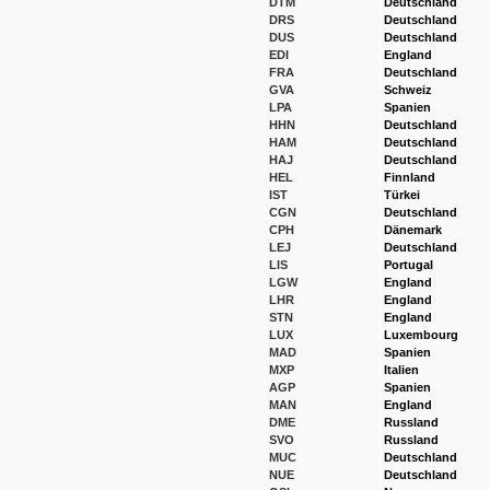
DTM
Deutschland
DRS
Deutschland
DUS
Deutschland
EDI
England
FRA
Deutschland
GVA
Schweiz
LPA
Spanien
HHN
Deutschland
HAM
Deutschland
HAJ
Deutschland
HEL
Finnland
IST
Türkei
CGN
Deutschland
CPH
Dänemark
LEJ
Deutschland
LIS
Portugal
LGW
England
LHR
England
STN
England
LUX
Luxembourg
MAD
Spanien
MXP
Italien
AGP
Spanien
MAN
England
DME
Russland
SVO
Russland
MUC
Deutschland
NUE
Deutschland