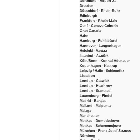
Dortmund - Airport 21
Dresden
Düsseldorf - Rhein-Ruhr
Edinburgh
Frankfurt - Rhein-Main
Genf - Geneve Cointrin
Gran Canaria
Hahn
Hamburg - Fuhlsbüttel
Hannover - Langenhagen
Helsinki - Vantaa
Istanbul - Atatürk
Köln/Bonn - Konrad Adenauer
Kopenhagen - Kastrup
Leipzig / Halle - Schkeuditz
Lissabon
London - Gatwick
London - Heathrow
London - Stansted
Luxemburg - Findel
Madrid - Barajas
Mailand - Malpensa
Malaga
Manchester
Moskau - Domodedowo
Moskau - Scheremetjewo
München - Franz Josef Strauss
Nürnberg