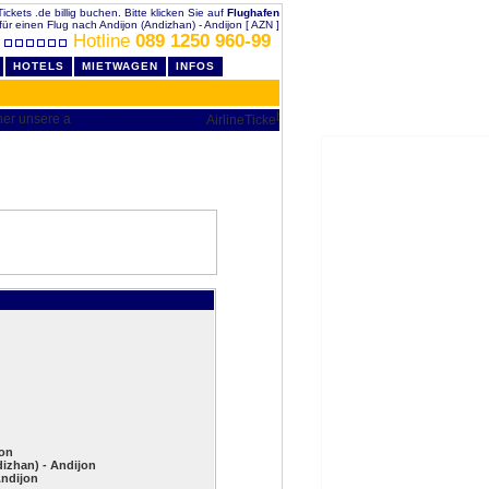
ickets .de billig buchen. Bitte klicken Sie auf
Flughafen
für einen Flug nach Andijon (Andizhan) - Andijon [ AZN ]
Hotline
089 1250 960-99
HOTELS
MIETWAGEN
INFOS
jon
izhan) - Andijon
Andijon