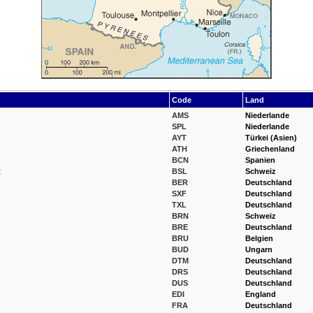
Code
Land
AMS
Niederlande
SPL
Niederlande
AYT
Türkei (Asien)
ATH
Griechenland
BCN
Spanien
t
BSL
Schweiz
BER
Deutschland
SXF
Deutschland
TXL
Deutschland
BRN
Schweiz
BRE
Deutschland
BRU
Belgien
BUD
Ungarn
DTM
Deutschland
DRS
Deutschland
DUS
Deutschland
EDI
England
FRA
Deutschland