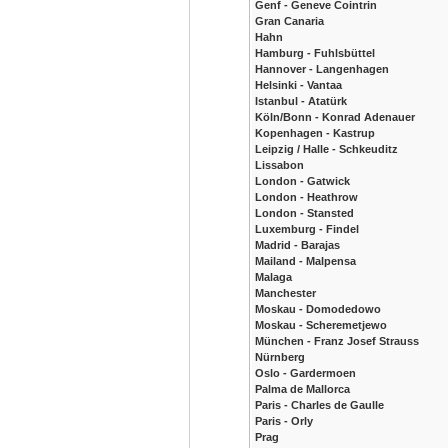
Genf - Geneve Cointrin
Gran Canaria
Hahn
Hamburg - Fuhlsbüttel
Hannover - Langenhagen
Helsinki - Vantaa
Istanbul - Atatürk
Köln/Bonn - Konrad Adenauer
Kopenhagen - Kastrup
Leipzig / Halle - Schkeuditz
Lissabon
London - Gatwick
London - Heathrow
London - Stansted
Luxemburg - Findel
Madrid - Barajas
Mailand - Malpensa
Malaga
Manchester
Moskau - Domodedowo
Moskau - Scheremetjewo
München - Franz Josef Strauss
Nürnberg
Oslo - Gardermoen
Palma de Mallorca
Paris - Charles de Gaulle
Paris - Orly
Prag