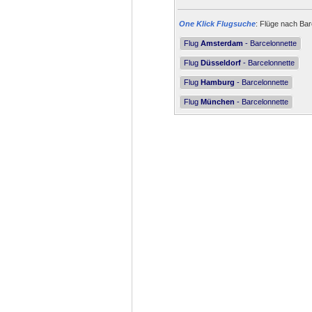
One Klick Flugsuche
: Flüge nach Bar
Flug
Amsterdam
- Barcelonnette
Flug
Düsseldorf
- Barcelonnette
Flug
Hamburg
- Barcelonnette
Flug
München
- Barcelonnette