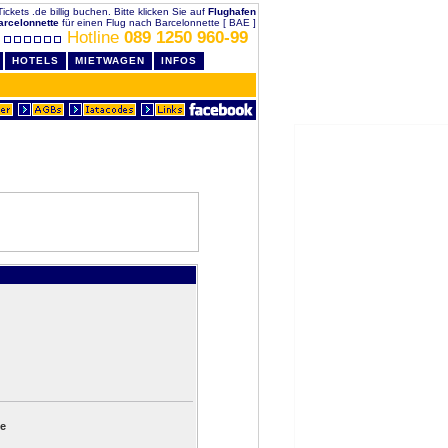
ickets .de billig buchen. Bitte klicken Sie auf
Flughafen
arcelonnette
für einen Flug nach Barcelonnette [ BAE ]
Hotline
089 1250 960-99
HOTELS
MIETWAGEN
INFOS
te