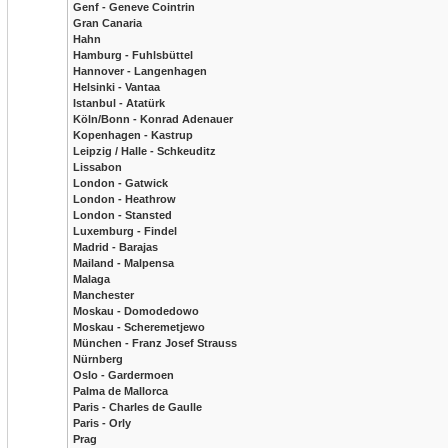
Genf - Geneve Cointrin
Gran Canaria
Hahn
Hamburg - Fuhlsbüttel
Hannover - Langenhagen
Helsinki - Vantaa
Istanbul - Atatürk
Köln/Bonn - Konrad Adenauer
Kopenhagen - Kastrup
Leipzig / Halle - Schkeuditz
Lissabon
London - Gatwick
London - Heathrow
London - Stansted
Luxemburg - Findel
Madrid - Barajas
Mailand - Malpensa
Malaga
Manchester
Moskau - Domodedowo
Moskau - Scheremetjewo
München - Franz Josef Strauss
Nürnberg
Oslo - Gardermoen
Palma de Mallorca
Paris - Charles de Gaulle
Paris - Orly
Prag