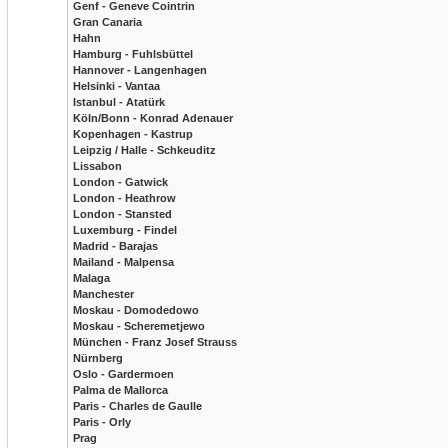
Genf - Geneve Cointrin
Gran Canaria
Hahn
Hamburg - Fuhlsbüttel
Hannover - Langenhagen
Helsinki - Vantaa
Istanbul - Atatürk
Köln/Bonn - Konrad Adenauer
Kopenhagen - Kastrup
Leipzig / Halle - Schkeuditz
Lissabon
London - Gatwick
London - Heathrow
London - Stansted
Luxemburg - Findel
Madrid - Barajas
Mailand - Malpensa
Malaga
Manchester
Moskau - Domodedowo
Moskau - Scheremetjewo
München - Franz Josef Strauss
Nürnberg
Oslo - Gardermoen
Palma de Mallorca
Paris - Charles de Gaulle
Paris - Orly
Prag