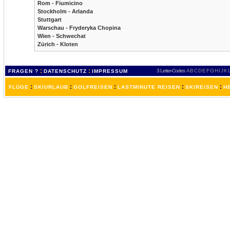
Rom - Fiumicino
Stockholm - Arlanda
Stuttgart
Warschau - Fryderyka Chopina
Wien - Schwechat
Zürich - Kloten
:
:
3 Letter-Codes
A
B
C
D
E
F
G
H
I
J
K
FRAGEN ?
DATENSCHUTZ
IMPRESSUM
:
:
:
:
:
FLÜGE
SKIURLAUB
GOLFREISEN
LASTMINUTE REISEN
SKIREISEN
H