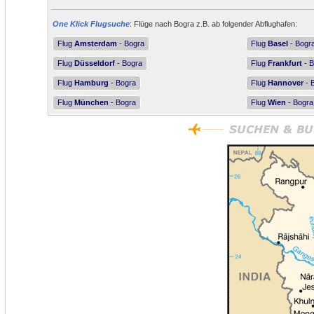
One Klick Flugsuche
: Flüge nach Bogra z.B. ab folgender Abflughafen:
Flug
Amsterdam
- Bogra
Flug
Basel
- Bogr
Flug
Düsseldorf
- Bogra
Flug
Frankfurt
- B
Flug
Hamburg
- Bogra
Flug
Hannover
- 
Flug
München
- Bogra
Flug
Wien
- Bogra