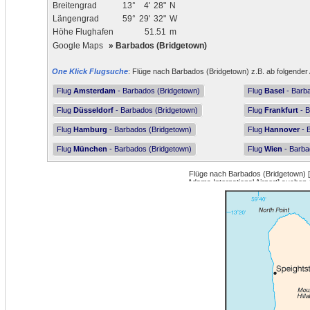
Breitengrad
13°
4'
28"
N
Längengrad
59°
29'
32"
W
Höhe Flughafen
51.51
m
Google Maps
»
Barbados (Bridgetown)
One Klick Flugsuche
: Flüge nach Barbados (Bridgetown) z.B. ab folgender 
Flug
Amsterdam
- Barbados (Bridgetown)
Flug
Basel
- Barb
Flug
Düsseldorf
- Barbados (Bridgetown)
Flug
Frankfurt
- B
Flug
Hamburg
- Barbados (Bridgetown)
Flug
Hannover
- 
Flug
München
- Barbados (Bridgetown)
Flug
Wien
- Barba