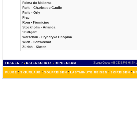
Palma de Mallorca
Paris - Charles de Gaulle
Paris - Orly
Prag
Rom - Fiumicino
Stockholm - Arlanda
Stuttgart
Warschau - Fryderyka Chopina
Wien - Schwechat
Zürich - Kloten
:
:
3 Letter-Codes
A
B
C
D
E
F
G
H
I
J
K
FRAGEN ?
DATENSCHUTZ
IMPRESSUM
:
:
:
:
:
FLÜGE
SKIURLAUB
GOLFREISEN
LASTMINUTE REISEN
SKIREISEN
H