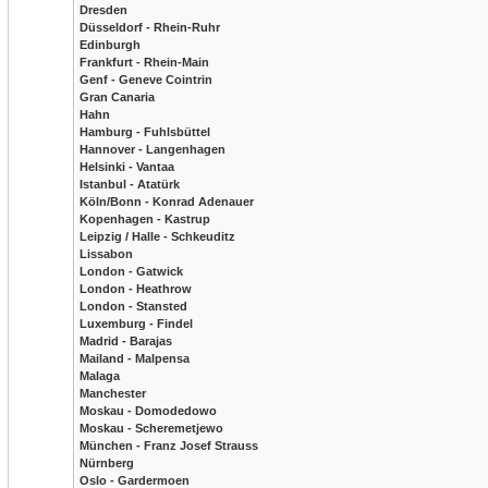
Dresden
Düsseldorf - Rhein-Ruhr
Edinburgh
Frankfurt - Rhein-Main
Genf - Geneve Cointrin
Gran Canaria
Hahn
Hamburg - Fuhlsbüttel
Hannover - Langenhagen
Helsinki - Vantaa
Istanbul - Atatürk
Köln/Bonn - Konrad Adenauer
Kopenhagen - Kastrup
Leipzig / Halle - Schkeuditz
Lissabon
London - Gatwick
London - Heathrow
London - Stansted
Luxemburg - Findel
Madrid - Barajas
Mailand - Malpensa
Malaga
Manchester
Moskau - Domodedowo
Moskau - Scheremetjewo
München - Franz Josef Strauss
Nürnberg
Oslo - Gardermoen