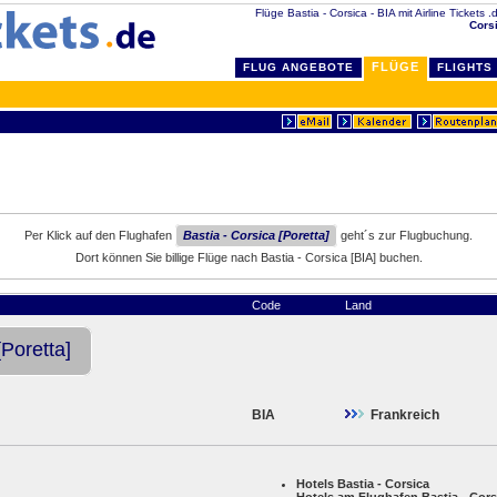
Flüge Bastia - Corsica - BIA mit Airline Tickets .
Corsi
FLÜGE
FLUG ANGEBOTE
FLIGHTS
Per Klick auf den Flughafen
Bastia - Corsica [Poretta]
geht´s zur Flugbuchung.
Dort können Sie billige Flüge nach Bastia - Corsica [BIA] buchen.
Code
Land
[Poretta]
BIA
Frankreich
Hotels Bastia - Corsica