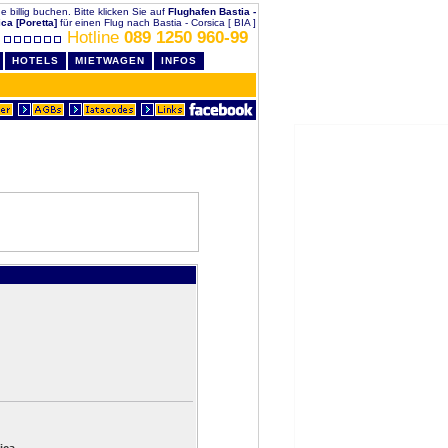
de billig buchen. Bitte klicken Sie auf
Flughafen Bastia -
ca [Poretta]
für einen Flug nach Bastia - Corsica [ BIA ]
Hotline
089 1250 960-99
HOTELS
MIETWAGEN
INFOS