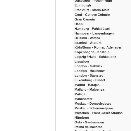
Düsseldorf - Rhein-Ruhr
Edinburgh
Frankfurt - Rhein-Main
Genf - Geneve Cointrin
Gran Canaria
Hahn
Hamburg - Fuhlsbüttel
Hannover - Langenhagen
Helsinki - Vantaa
Istanbul - Atatürk
Köln/Bonn - Konrad Adenauer
Kopenhagen - Kastrup
Leipzig / Halle - Schkeuditz
Lissabon
London - Gatwick
London - Heathrow
London - Stansted
Luxemburg - Findel
Madrid - Barajas
Mailand - Malpensa
Malaga
Manchester
Moskau - Domodedowo
Moskau - Scheremetjewo
München - Franz Josef Strauss
Nürnberg
Oslo - Gardermoen
Palma de Mallorca