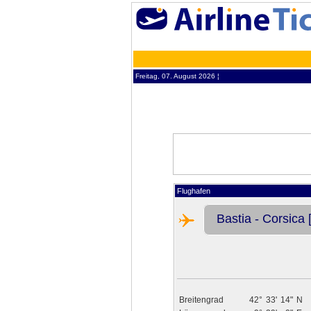
Freitag, 07. August 2026 ¦
Flughafen
Bastia - Corsica 
Breitengrad
42°
33'
14"
N