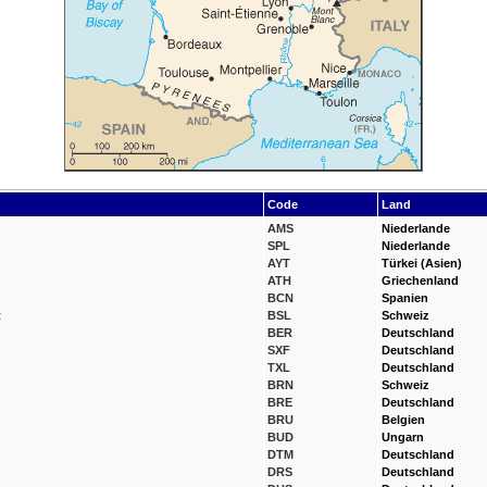
Code
Land
AMS
Niederlande
SPL
Niederlande
AYT
Türkei (Asien)
ATH
Griechenland
BCN
Spanien
t
BSL
Schweiz
BER
Deutschland
SXF
Deutschland
TXL
Deutschland
BRN
Schweiz
BRE
Deutschland
BRU
Belgien
BUD
Ungarn
DTM
Deutschland
DRS
Deutschland