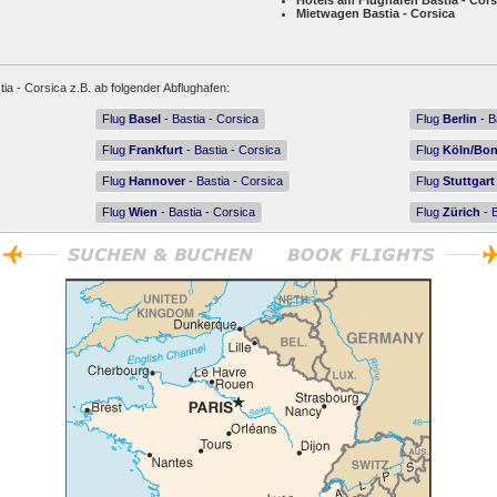
Hotels am Flughafen Bastia - Cors
Mietwagen Bastia - Corsica
tia - Corsica z.B. ab folgender Abflughafen:
Flug
Basel
- Bastia - Corsica
Flug
Berlin
- B
Flug
Frankfurt
- Bastia - Corsica
Flug
Köln/Bo
Flug
Hannover
- Bastia - Corsica
Flug
Stuttgart
Flug
Wien
- Bastia - Corsica
Flug
Zürich
- B