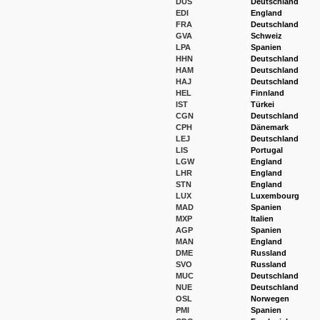
DUS
Deutschland
EDI
England
FRA
Deutschland
GVA
Schweiz
LPA
Spanien
HHN
Deutschland
HAM
Deutschland
HAJ
Deutschland
HEL
Finnland
IST
Türkei
CGN
Deutschland
CPH
Dänemark
LEJ
Deutschland
LIS
Portugal
LGW
England
LHR
England
STN
England
LUX
Luxembourg
MAD
Spanien
MXP
Italien
AGP
Spanien
MAN
England
DME
Russland
SVO
Russland
MUC
Deutschland
NUE
Deutschland
OSL
Norwegen
PMI
Spanien