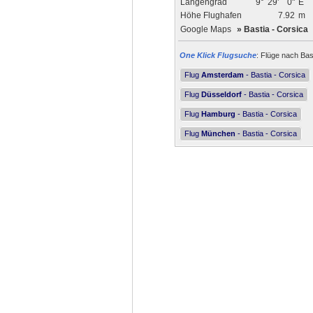
Längengrad
9°
29'
0"
E
Höhe Flughafen
7.92
m
Google Maps
»
Bastia - Corsica
One Klick Flugsuche
: Flüge nach Bas
Flug
Amsterdam
- Bastia - Corsica
Flug
Düsseldorf
- Bastia - Corsica
Flug
Hamburg
- Bastia - Corsica
Flug
München
- Bastia - Corsica