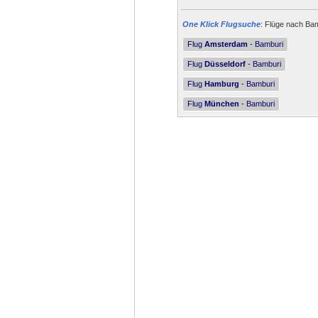
One Klick Flugsuche
: Flüge nach Bam
Flug
Amsterdam
- Bamburi
Flug
Düsseldorf
- Bamburi
Flug
Hamburg
- Bamburi
Flug
München
- Bamburi