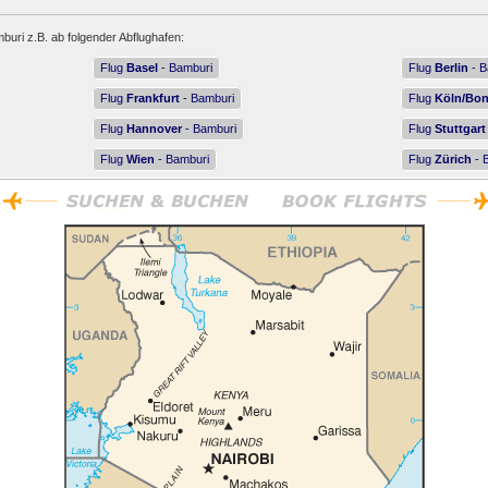
buri z.B. ab folgender Abflughafen:
Flug
Basel
- Bamburi
Flug
Berlin
- B
Flug
Frankfurt
- Bamburi
Flug
Köln/Bo
Flug
Hannover
- Bamburi
Flug
Stuttgart
Flug
Wien
- Bamburi
Flug
Zürich
- 