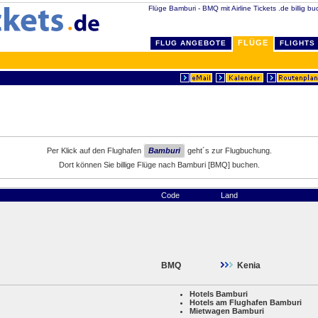
Flüge Bamburi - BMQ mit Airline Tickets .de billig bu
FLÜGE
FLUG ANGEBOTE
FLIGHTS
Per Klick auf den Flughafen
Bamburi
geht´s zur Flugbuchung.
Dort können Sie billige Flüge nach Bamburi [BMQ] buchen.
Code
Land
BMQ
Kenia
Hotels Bamburi
Hotels am Flughafen Bamburi
Mietwagen Bamburi