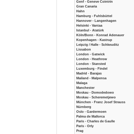
Genf - Geneve Cointrin
Gran Canaria
Hahn
Hamburg - Fuhlsbüttel
Hannover - Langenhagen
Helsinki - Vantaa
Istanbul - Atatürk
Köln/Bonn - Konrad Adenauer
Kopenhagen - Kastrup
Leipzig / Halle - Schkeuditz
Lissabon
London - Gatwick
London - Heathrow
London - Stansted
Luxemburg - Findel
Madrid - Barajas
Mailand - Malpensa
Malaga
Manchester
Moskau - Domodedowo
Moskau - Scheremetjewo
München - Franz Josef Strauss
Nürnberg
Oslo - Gardermoen
Palma de Mallorca
Paris - Charles de Gaulle
Paris - Orly
Prag