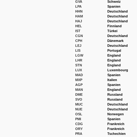
GVA
Schweiz
LPA
Spanien
HHN
Deutschland
HAM
Deutschland
HAJ
Deutschland
HEL
Finnland
IST
Türkei
CGN
Deutschland
CPH
Dänemark
LEJ
Deutschland
LIS
Portugal
LGW
England
LHR
England
STN
England
LUX
Luxembourg
MAD
Spanien
MXP
Italien
AGP
Spanien
MAN
England
DME
Russland
SVO
Russland
MUC
Deutschland
NUE
Deutschland
OSL
Norwegen
PMI
Spanien
CDG
Frankreich
ORY
Frankreich
PRA
Tschechien