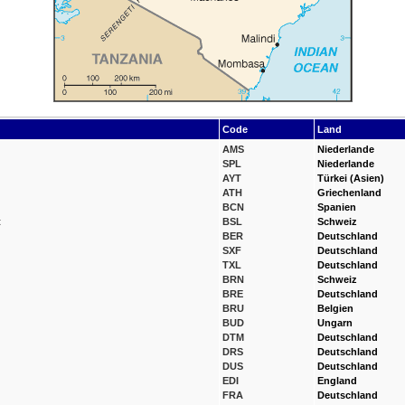
Code
Land
AMS
Niederlande
SPL
Niederlande
AYT
Türkei (Asien)
ATH
Griechenland
BCN
Spanien
t
BSL
Schweiz
BER
Deutschland
SXF
Deutschland
TXL
Deutschland
BRN
Schweiz
BRE
Deutschland
BRU
Belgien
BUD
Ungarn
DTM
Deutschland
DRS
Deutschland
DUS
Deutschland
EDI
England
FRA
Deutschland