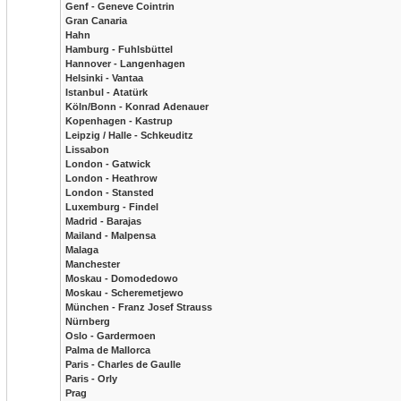
Genf - Geneve Cointrin
Gran Canaria
Hahn
Hamburg - Fuhlsbüttel
Hannover - Langenhagen
Helsinki - Vantaa
Istanbul - Atatürk
Köln/Bonn - Konrad Adenauer
Kopenhagen - Kastrup
Leipzig / Halle - Schkeuditz
Lissabon
London - Gatwick
London - Heathrow
London - Stansted
Luxemburg - Findel
Madrid - Barajas
Mailand - Malpensa
Malaga
Manchester
Moskau - Domodedowo
Moskau - Scheremetjewo
München - Franz Josef Strauss
Nürnberg
Oslo - Gardermoen
Palma de Mallorca
Paris - Charles de Gaulle
Paris - Orly
Prag