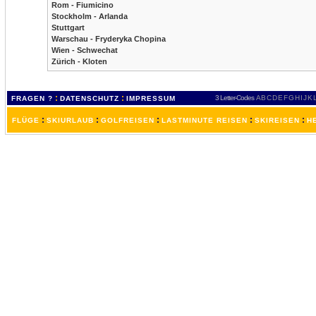
Rom - Fiumicino
Stockholm - Arlanda
Stuttgart
Warschau - Fryderyka Chopina
Wien - Schwechat
Zürich - Kloten
:
:
3 Letter-Codes
A
B
C
D
E
F
G
H
I
J
K
FRAGEN ?
DATENSCHUTZ
IMPRESSUM
:
:
:
:
:
FLÜGE
SKIURLAUB
GOLFREISEN
LASTMINUTE REISEN
SKIREISEN
H