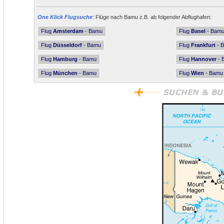
One Klick Flugsuche
: Flüge nach Bamu z.B. ab folgender Abflughafen:
Flug
Amsterdam
- Bamu
Flug
Basel
- Bam
Flug
Düsseldorf
- Bamu
Flug
Frankfurt
- 
Flug
Hamburg
- Bamu
Flug
Hannover
- 
Flug
München
- Bamu
Flug
Wien
- Bamu