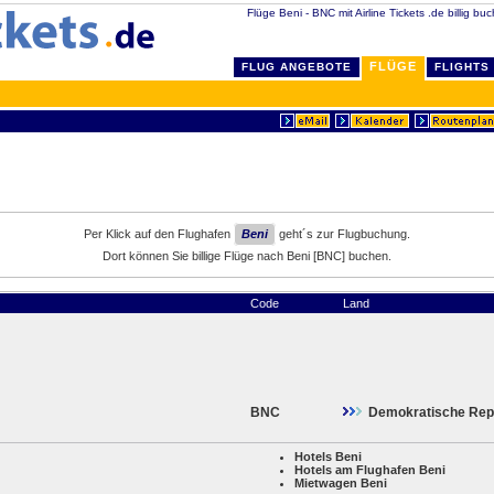
Flüge Beni - BNC mit Airline Tickets .de billig bu
FLÜGE
FLUG ANGEBOTE
FLIGHTS
Per Klick auf den Flughafen
Beni
geht´s zur Flugbuchung.
Dort können Sie billige Flüge nach Beni [BNC] buchen.
Code
Land
BNC
Demokratische Rep
Hotels Beni
Hotels am Flughafen Beni
Mietwagen Beni