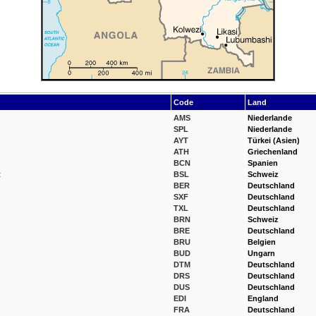
Code
Land
AMS
Niederlande
SPL
Niederlande
AYT
Türkei (Asien)
ATH
Griechenland
BCN
Spanien
t
BSL
Schweiz
BER
Deutschland
SXF
Deutschland
TXL
Deutschland
BRN
Schweiz
BRE
Deutschland
BRU
Belgien
BUD
Ungarn
DTM
Deutschland
DRS
Deutschland
DUS
Deutschland
EDI
England
FRA
Deutschland