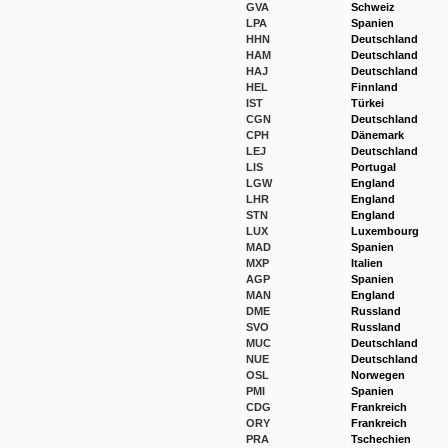
GVA
Schweiz
LPA
Spanien
HHN
Deutschland
HAM
Deutschland
HAJ
Deutschland
HEL
Finnland
IST
Türkei
CGN
Deutschland
CPH
Dänemark
LEJ
Deutschland
LIS
Portugal
LGW
England
LHR
England
STN
England
LUX
Luxembourg
MAD
Spanien
MXP
Italien
AGP
Spanien
MAN
England
DME
Russland
SVO
Russland
MUC
Deutschland
NUE
Deutschland
OSL
Norwegen
PMI
Spanien
CDG
Frankreich
ORY
Frankreich
PRA
Tschechien