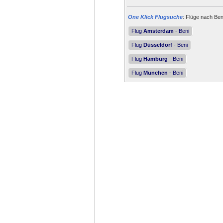
One Klick Flugsuche
: Flüge nach Ben
Flug
Amsterdam
- Beni
Flug
Düsseldorf
- Beni
Flug
Hamburg
- Beni
Flug
München
- Beni