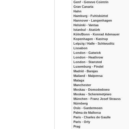
Genf - Geneve Cointrin
Gran Canaria
Hahn
Hamburg - Fuhlsbüttel
Hannover - Langenhagen
Helsinki - Vantaa
Istanbul - Atatürk
Köln/Bonn - Konrad Adenauer
Kopenhagen - Kastrup
Leipzig / Halle - Schkeuditz
Lissabon
London - Gatwick
London - Heathrow
London - Stansted
Luxemburg - Findel
Madrid - Barajas
Mailand - Malpensa
Malaga
Manchester
Moskau - Domodedowo
Moskau - Scheremetjewo
München - Franz Josef Strauss
Nürnberg
Oslo - Gardermoen
Palma de Mallorca
Paris - Charles de Gaulle
Paris - Orly
Prag