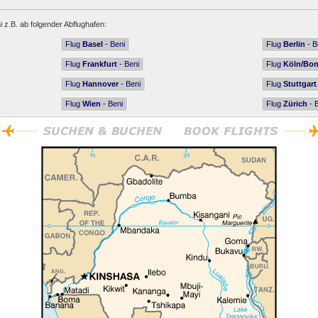
i z.B. ab folgender Abflughafen:
Flug
Basel
- Beni
Flug
Berlin
- B
Flug
Frankfurt
- Beni
Flug
Köln/Bo
Flug
Hannover
- Beni
Flug
Stuttgart
Flug
Wien
- Beni
Flug
Zürich
- 