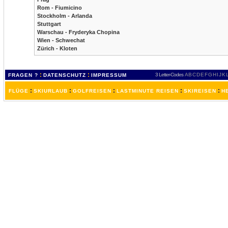
Rom - Fiumicino
Stockholm - Arlanda
Stuttgart
Warschau - Fryderyka Chopina
Wien - Schwechat
Zürich - Kloten
:
:
3 Letter-Codes
A
B
C
D
E
F
G
H
I
J
K
FRAGEN ?
DATENSCHUTZ
IMPRESSUM
:
:
:
:
:
FLÜGE
SKIURLAUB
GOLFREISEN
LASTMINUTE REISEN
SKIREISEN
H