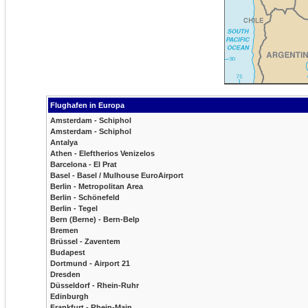
Flughafen in Europa
Amsterdam - Schiphol
Amsterdam - Schiphol
Antalya
Athen - Eleftherios Venizelos
Barcelona - El Prat
Basel - Basel / Mulhouse EuroAirport
Berlin - Metropolitan Area
Berlin - Schönefeld
Berlin - Tegel
Bern (Berne) - Bern-Belp
Bremen
Brüssel - Zaventem
Budapest
Dortmund - Airport 21
Dresden
Düsseldorf - Rhein-Ruhr
Edinburgh
Frankfurt - Rhein-Main