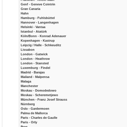
Genf - Geneve Cointrin
Gran Canaria
Hahn
Hamburg - Fuhlsbüttel
Hannover - Langenhagen
Helsinki - Vantaa
Istanbul - Atatürk
Köln/Bonn - Konrad Adenauer
Kopenhagen - Kastrup
Leipzig / Halle - Schkeuditz
Lissabon
London - Gatwick
London - Heathrow
London - Stansted
Luxemburg - Findel
Madrid - Barajas
Mailand - Malpensa
Malaga
Manchester
Moskau - Domodedowo
Moskau - Scheremetjewo
München - Franz Josef Strauss
Nürnberg
Oslo - Gardermoen
Palma de Mallorca
Paris - Charles de Gaulle
Paris - Orly
Prag