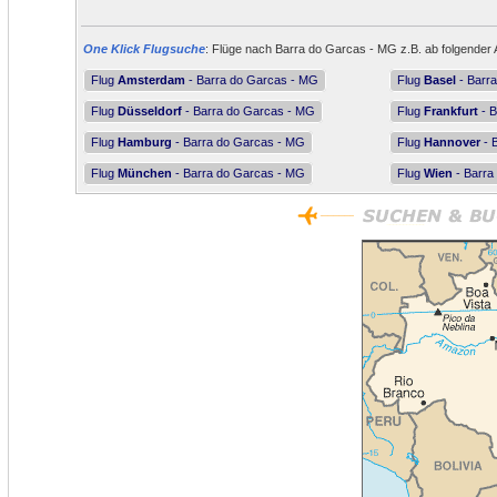
One Klick Flugsuche
: Flüge nach Barra do Garcas - MG z.B. ab folgender 
Flug
Amsterdam
- Barra do Garcas - MG
Flug
Basel
- Barr
Flug
Düsseldorf
- Barra do Garcas - MG
Flug
Frankfurt
- B
Flug
Hamburg
- Barra do Garcas - MG
Flug
Hannover
- 
Flug
München
- Barra do Garcas - MG
Flug
Wien
- Barra