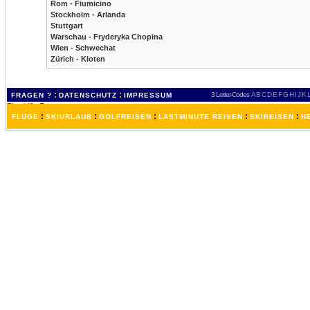
Rom - Fiumicino
Stockholm - Arlanda
Stuttgart
Warschau - Fryderyka Chopina
Wien - Schwechat
Zürich - Kloten
:
:
3 Letter-Codes
A
B
C
D
E
F
G
H
I
J
K
FRAGEN ?
DATENSCHUTZ
IMPRESSUM
:
:
:
:
:
FLÜGE
SKIURLAUB
GOLFREISEN
LASTMINUTE REISEN
SKIREISEN
H