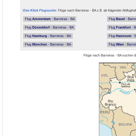
One Klick Flugsuche
: Flüge nach Barreiras - BA z.B. ab folgender Abflugha
Flug
Amsterdam
- Barreiras - BA
Flug
Basel
- Barre
Flug
Düsseldorf
- Barreiras - BA
Flug
Frankfurt
- B
Flug
Hamburg
- Barreiras - BA
Flug
Hannover
- B
Flug
München
- Barreiras - BA
Flug
Wien
- Barrei