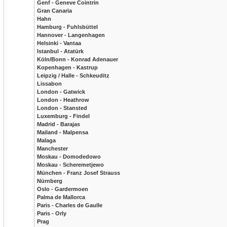
Genf - Geneve Cointrin
Gran Canaria
Hahn
Hamburg - Fuhlsbüttel
Hannover - Langenhagen
Helsinki - Vantaa
Istanbul - Atatürk
Köln/Bonn - Konrad Adenauer
Kopenhagen - Kastrup
Leipzig / Halle - Schkeuditz
Lissabon
London - Gatwick
London - Heathrow
London - Stansted
Luxemburg - Findel
Madrid - Barajas
Mailand - Malpensa
Malaga
Manchester
Moskau - Domodedowo
Moskau - Scheremetjewo
München - Franz Josef Strauss
Nürnberg
Oslo - Gardermoen
Palma de Mallorca
Paris - Charles de Gaulle
Paris - Orly
Prag