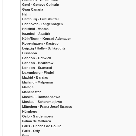
Genf - Geneve Cointrin
Gran Canaria
Hahn
Hamburg - Fuhlsbüttel
Hannover - Langenhagen
Helsinki - Vantaa
Istanbul - Atatürk
Köln/Bonn - Konrad Adenauer
Kopenhagen - Kastrup
Leipzig / Halle - Schkeuditz
Lissabon
London - Gatwick
London - Heathrow
London - Stansted
Luxemburg - Findel
Madrid - Barajas
Mailand - Malpensa
Malaga
Manchester
Moskau - Domodedowo
Moskau - Scheremetjewo
München - Franz Josef Strauss
Nürnberg
Oslo - Gardermoen
Palma de Mallorca
Paris - Charles de Gaulle
Paris - Orly
Prag