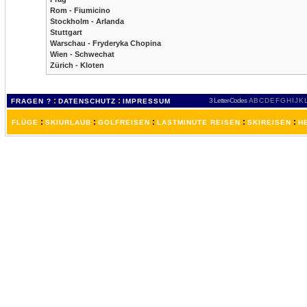
Rom - Fiumicino
Stockholm - Arlanda
Stuttgart
Warschau - Fryderyka Chopina
Wien - Schwechat
Zürich - Kloten
:
:
3 Letter-Codes
A
B
C
D
E
F
G
H
I
J
K
FRAGEN ?
DATENSCHUTZ
IMPRESSUM
:
:
:
:
:
FLÜGE
SKIURLAUB
GOLFREISEN
LASTMINUTE REISEN
SKIREISEN
H