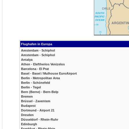
Flughafen in Europa
Amsterdam - Schiphol
Amsterdam - Schiphol
Antalya
Athen - Eleftherios Venizelos
Barcelona - El Prat
Basel - Basel / Mulhouse EuroAirport
Berlin - Metropolitan Area
Berlin - Schönefeld
Berlin - Tegel
Bern (Berne) - Bern-Belp
Bremen
Brüssel - Zaventem
Budapest
Dortmund - Airport 21
Dresden
Düsseldorf - Rhein-Ruhr
Edinburgh
Frankfurt - Rhein-Main