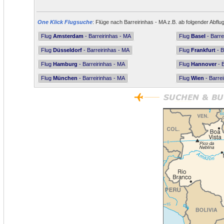
One Klick Flugsuche
: Flüge nach Barreirinhas - MA z.B. ab folgender Abflu
Flug
Amsterdam
- Barreirinhas - MA
Flug
Basel
- Barre
Flug
Düsseldorf
- Barreirinhas - MA
Flug
Frankfurt
- B
Flug
Hamburg
- Barreirinhas - MA
Flug
Hannover
- B
Flug
München
- Barreirinhas - MA
Flug
Wien
- Barrei