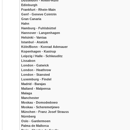
Düsseldorf - Rhein-Ruhr
Edinburgh
Frankfurt - Rhein-Main
Genf - Geneve Cointrin
Gran Canaria
Hahn
Hamburg - Fuhlsbüttel
Hannover - Langenhagen
Helsinki - Vantaa
Istanbul - Atatürk
Köln/Bonn - Konrad Adenauer
Kopenhagen - Kastrup
Leipzig / Halle - Schkeuditz
Lissabon
London - Gatwick
London - Heathrow
London - Stansted
Luxemburg - Findel
Madrid - Barajas
Mailand - Malpensa
Malaga
Manchester
Moskau - Domodedowo
Moskau - Scheremetjewo
München - Franz Josef Strauss
Nürnberg
Oslo - Gardermoen
Palma de Mallorca