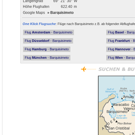
Längengrad
69°
21'
30"
W
Höhe Flughafen
622.40
m
Google Maps
»
Barquisimeto
One Klick Flugsuche
: Flüge nach Barquisimeto z.B. ab folgender Abflughaf
Flug
Amsterdam
- Barquisimeto
Flug
Basel
- Barqu
Flug
Düsseldorf
- Barquisimeto
Flug
Frankfurt
- B
Flug
Hamburg
- Barquisimeto
Flug
Hannover
- 
Flug
München
- Barquisimeto
Flug
Wien
- Barqu