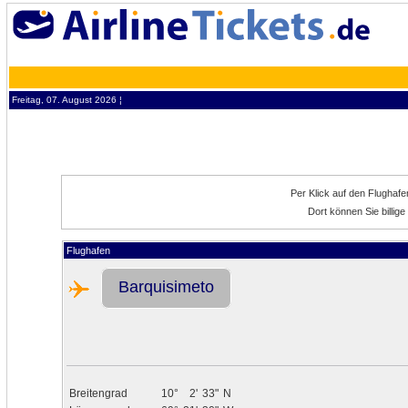
Freitag, 07. August 2026 ¦
Per Klick auf den Flughaf
Dort können Sie billig
Flughafen
Barquisimeto
Breitengrad
10°
2'
33"
N