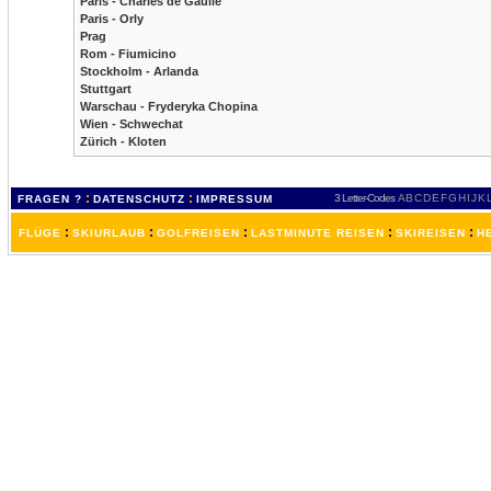
Paris - Charles de Gaulle
Paris - Orly
Prag
Rom - Fiumicino
Stockholm - Arlanda
Stuttgart
Warschau - Fryderyka Chopina
Wien - Schwechat
Zürich - Kloten
:
:
3 Letter-Codes
A
B
C
D
E
F
G
H
I
J
K
FRAGEN ?
DATENSCHUTZ
IMPRESSUM
:
:
:
:
:
FLÜGE
SKIURLAUB
GOLFREISEN
LASTMINUTE REISEN
SKIREISEN
H