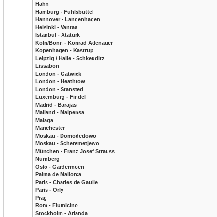
Hahn
Hamburg - Fuhlsbüttel
Hannover - Langenhagen
Helsinki - Vantaa
Istanbul - Atatürk
Köln/Bonn - Konrad Adenauer
Kopenhagen - Kastrup
Leipzig / Halle - Schkeuditz
Lissabon
London - Gatwick
London - Heathrow
London - Stansted
Luxemburg - Findel
Madrid - Barajas
Mailand - Malpensa
Malaga
Manchester
Moskau - Domodedowo
Moskau - Scheremetjewo
München - Franz Josef Strauss
Nürnberg
Oslo - Gardermoen
Palma de Mallorca
Paris - Charles de Gaulle
Paris - Orly
Prag
Rom - Fiumicino
Stockholm - Arlanda