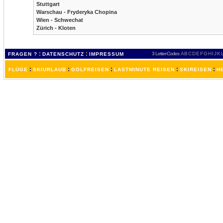
Stuttgart
Warschau - Fryderyka Chopina
Wien - Schwechat
Zürich - Kloten
:
:
3 Letter-Codes
A
B
C
D
E
F
G
H
I
J
K
FRAGEN ?
DATENSCHUTZ
IMPRESSUM
:
:
:
:
:
FLÜGE
SKIURLAUB
GOLFREISEN
LASTMINUTE REISEN
SKIREISEN
H