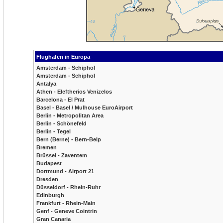
Flughafen in Europa
Amsterdam - Schiphol
Amsterdam - Schiphol
Antalya
Athen - Eleftherios Venizelos
Barcelona - El Prat
Basel - Basel / Mulhouse EuroAirport
Berlin - Metropolitan Area
Berlin - Schönefeld
Berlin - Tegel
Bern (Berne) - Bern-Belp
Bremen
Brüssel - Zaventem
Budapest
Dortmund - Airport 21
Dresden
Düsseldorf - Rhein-Ruhr
Edinburgh
Frankfurt - Rhein-Main
Genf - Geneve Cointrin
Gran Canaria