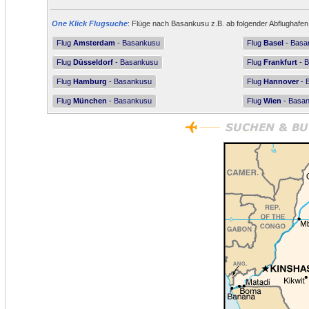
One Klick Flugsuche
: Flüge nach Basankusu z.B. ab folgender Abflughafen
Flug
Amsterdam
- Basankusu
Flug
Basel
- Basa
Flug
Düsseldorf
- Basankusu
Flug
Frankfurt
- 
Flug
Hamburg
- Basankusu
Flug
Hannover
- 
Flug
München
- Basankusu
Flug
Wien
- Basa