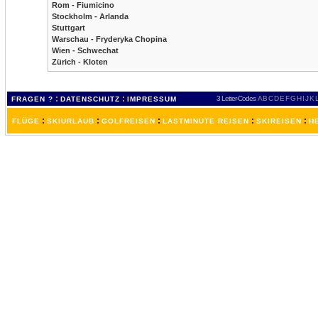
Rom - Fiumicino
Stockholm - Arlanda
Stuttgart
Warschau - Fryderyka Chopina
Wien - Schwechat
Zürich - Kloten
:
:
3 Letter-Codes
A
B
C
D
E
F
G
H
I
J
K
FRAGEN ?
DATENSCHUTZ
IMPRESSUM
:
:
:
:
:
FLÜGE
SKIURLAUB
GOLFREISEN
LASTMINUTE REISEN
SKIREISEN
H