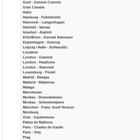
Genf - Geneve Cointrin
Gran Canaria
Hahn
Hamburg - Fuhlsbüttel
Hannover - Langenhagen
Helsinki - Vantaa
Istanbul - Atatürk
Köln/Bonn - Konrad Adenauer
Kopenhagen - Kastrup
Leipzig / Halle - Schkeuditz
Lissabon
London - Gatwick
London - Heathrow
London - Stansted
Luxemburg - Findel
Madrid - Barajas
Mailand - Malpensa
Malaga
Manchester
Moskau - Domodedowo
Moskau - Scheremetjewo
München - Franz Josef Strauss
Nürnberg
Oslo - Gardermoen
Palma de Mallorca
Paris - Charles de Gaulle
Paris - Orly
Prag