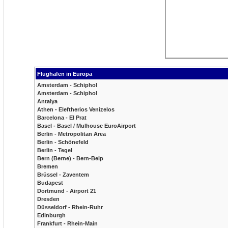
Flughafen in Europa
Amsterdam - Schiphol
Amsterdam - Schiphol
Antalya
Athen - Eleftherios Venizelos
Barcelona - El Prat
Basel - Basel / Mulhouse EuroAirport
Berlin - Metropolitan Area
Berlin - Schönefeld
Berlin - Tegel
Bern (Berne) - Bern-Belp
Bremen
Brüssel - Zaventem
Budapest
Dortmund - Airport 21
Dresden
Düsseldorf - Rhein-Ruhr
Edinburgh
Frankfurt - Rhein-Main