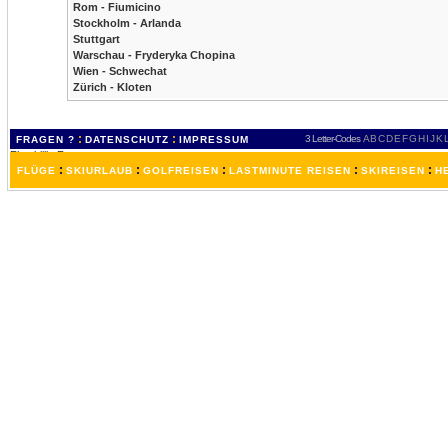
Rom - Fiumicino
Stockholm - Arlanda
Stuttgart
Warschau - Fryderyka Chopina
Wien - Schwechat
Zürich - Kloten
:
:
3 Letter-Codes
A
B
C
D
E
F
G
H
I
J
K
FRAGEN ?
DATENSCHUTZ
IMPRESSUM
:
:
:
:
:
FLÜGE
SKIURLAUB
GOLFREISEN
LASTMINUTE REISEN
SKIREISEN
H