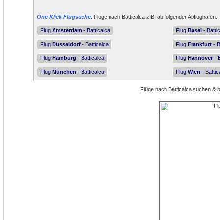
One Klick Flugsuche
: Flüge nach Batticalca z.B. ab folgender Abflughafen:
Flug
Amsterdam
- Batticalca
Flug
Basel
- Batti
Flug
Düsseldorf
- Batticalca
Flug
Frankfurt
- B
Flug
Hamburg
- Batticalca
Flug
Hannover
- B
Flug
München
- Batticalca
Flug
Wien
- Battic