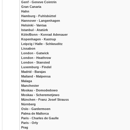
Genf - Geneve Cointrin
Gran Canaria
Hahn
Hamburg - Fuhlsbüttel
Hannover - Langenhagen
Helsinki - Vantaa
Istanbul - Atatürk
Köln/Bonn - Konrad Adenauer
Kopenhagen - Kastrup
Leipzig / Halle - Schkeuditz
Lissabon
London - Gatwick
London - Heathrow
London - Stansted
Luxemburg - Findel
Madrid - Barajas
Mailand - Malpensa
Malaga
Manchester
Moskau - Domodedowo
Moskau - Scheremetjewo
München - Franz Josef Strauss
Nürnberg
Oslo - Gardermoen
Palma de Mallorca
Paris - Charles de Gaulle
Paris - Orly
Prag