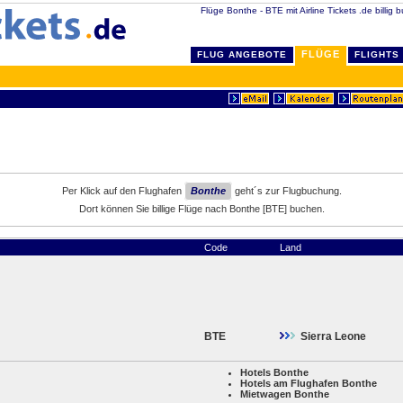
Flüge Bonthe - BTE mit Airline Tickets .de billig 
FLÜGE
FLUG ANGEBOTE
FLIGHTS
Per Klick auf den Flughafen
Bonthe
geht´s zur Flugbuchung.
Dort können Sie billige Flüge nach Bonthe [BTE] buchen.
Code
Land
BTE
Sierra Leone
Hotels Bonthe
Hotels am Flughafen Bonthe
Mietwagen Bonthe