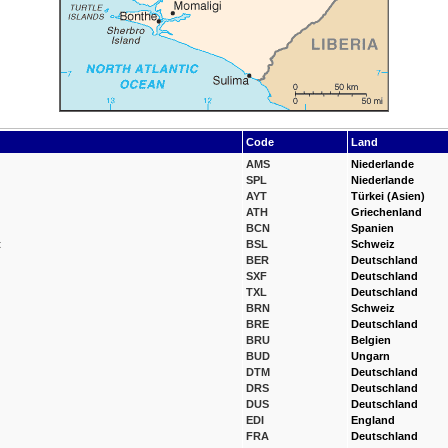
Code
Land
AMS
Niederlande
SPL
Niederlande
AYT
Türkei (Asien)
ATH
Griechenland
BCN
Spanien
t
BSL
Schweiz
BER
Deutschland
SXF
Deutschland
TXL
Deutschland
BRN
Schweiz
BRE
Deutschland
BRU
Belgien
BUD
Ungarn
DTM
Deutschland
DRS
Deutschland
DUS
Deutschland
EDI
England
FRA
Deutschland