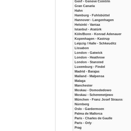
Genf - Geneve Cointrin
Gran Canaria
Hahn
Hamburg - Fuhlsbüttel
Hannover - Langenhagen
Helsinki - Vantaa
Istanbul - Atatürk
Köln/Bonn - Konrad Adenauer
Kopenhagen - Kastrup
Leipzig / Halle - Schkeuditz
Lissabon
London - Gatwick
London - Heathrow
London - Stansted
Luxemburg - Findel
Madrid - Barajas
Mailand - Malpensa
Malaga
Manchester
Moskau - Domodedowo
Moskau - Scheremetjewo
München - Franz Josef Strauss
Nürnberg
Oslo - Gardermoen
Palma de Mallorca
Paris - Charles de Gaulle
Paris - Orly
Prag