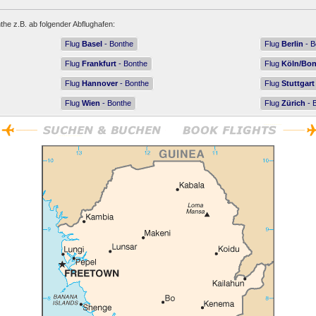
the z.B. ab folgender Abflughafen:
Flug
Basel
- Bonthe
Flug
Berlin
- B
Flug
Frankfurt
- Bonthe
Flug
Köln/Bo
Flug
Hannover
- Bonthe
Flug
Stuttgart
Flug
Wien
- Bonthe
Flug
Zürich
- 