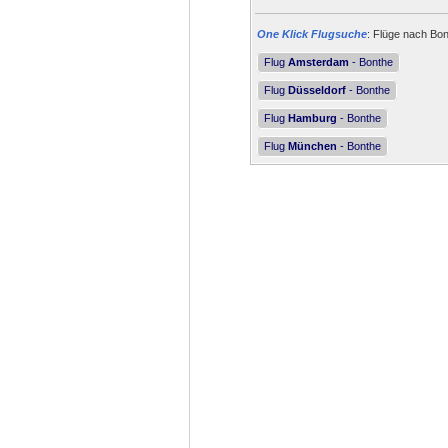
One Klick Flugsuche
: Flüge nach Bon
Flug
Amsterdam
- Bonthe
Flug
Düsseldorf
- Bonthe
Flug
Hamburg
- Bonthe
Flug
München
- Bonthe