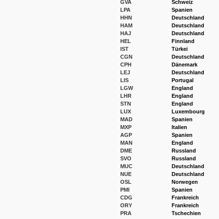
GVA
Schweiz
LPA
Spanien
HHN
Deutschland
HAM
Deutschland
HAJ
Deutschland
HEL
Finnland
IST
Türkei
CGN
Deutschland
CPH
Dänemark
LEJ
Deutschland
LIS
Portugal
LGW
England
LHR
England
STN
England
LUX
Luxembourg
MAD
Spanien
MXP
Italien
AGP
Spanien
MAN
England
DME
Russland
SVO
Russland
MUC
Deutschland
NUE
Deutschland
OSL
Norwegen
PMI
Spanien
CDG
Frankreich
ORY
Frankreich
PRA
Tschechien