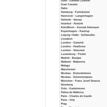
Genf - Geneve Cointrin
Gran Canaria
Hahn
Hamburg - Fuhlsbüttel
Hannover - Langenhagen
Helsinki - Vantaa
Istanbul - Atatürk
Köln/Bonn - Konrad Adenauer
Kopenhagen - Kastrup
Leipzig / Halle - Schkeuditz
Lissabon
London - Gatwick
London - Heathrow
London - Stansted
Luxemburg - Findel
Madrid - Barajas
Mailand - Malpensa
Malaga
Manchester
Moskau - Domodedowo
Moskau - Scheremetjewo
München - Franz Josef Strauss
Nürnberg
Oslo - Gardermoen
Palma de Mallorca
Paris - Charles de Gaulle
Paris - Orly
Prag