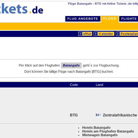
Flüge Batangafo - BTG mit Airline Tickets .de bill
FLÜGE
FLUG ANGEBOTE
FLIGHTS
Per Klick auf den Flughafen
Batangafo
geht´s zur Flugbuchung.
Dort können Sie billige Flüge nach Batangafo [BTG] buchen.
Code
Land
BTG
Zentralafrikanische
Hotels Batangafo
Hotels am Flughafen Batangafo
Mietwagen Batangafo