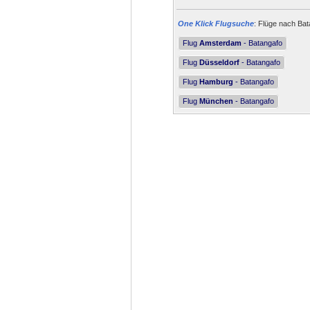
One Klick Flugsuche
: Flüge nach Bat
Flug
Amsterdam
- Batangafo
Flug
Düsseldorf
- Batangafo
Flug
Hamburg
- Batangafo
Flug
München
- Batangafo