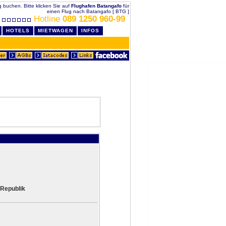
ig buchen. Bitte klicken Sie auf
Flughafen Batangafo
für
einen Flug nach Batangafo [ BTG ]
Hotline
089 1250 960-99
HOTELS
MIETWAGEN
INFOS
 Republik