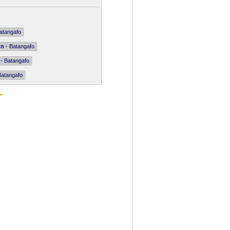
atangafo
nn
- Batangafo
- Batangafo
Batangafo