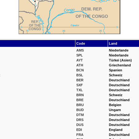
Code
Land
AMS
Niederlande
SPL
Niederlande
AYT
Türkei (Asien)
ATH
Griechenland
BCN
Spanien
t
BSL
Schweiz
BER
Deutschland
SXF
Deutschland
TXL
Deutschland
BRN
Schweiz
BRE
Deutschland
BRU
Belgien
BUD
Ungarn
DTM
Deutschland
DRS
Deutschland
DUS
Deutschland
EDI
England
FRA
Deutschland