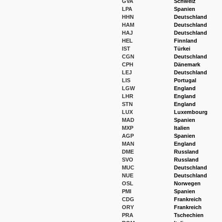
GVA
Schweiz
LPA
Spanien
HHN
Deutschland
HAM
Deutschland
HAJ
Deutschland
HEL
Finnland
IST
Türkei
CGN
Deutschland
CPH
Dänemark
LEJ
Deutschland
LIS
Portugal
LGW
England
LHR
England
STN
England
LUX
Luxembourg
MAD
Spanien
MXP
Italien
AGP
Spanien
MAN
England
DME
Russland
SVO
Russland
MUC
Deutschland
NUE
Deutschland
OSL
Norwegen
PMI
Spanien
CDG
Frankreich
ORY
Frankreich
PRA
Tschechien