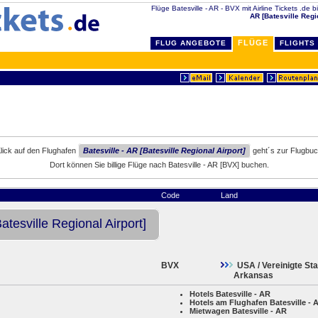
Flüge Batesville - AR - BVX mit Airline Tickets .de b
AR [Batesville Regi
FLÜGE
FLUG ANGEBOTE
FLIGHTS
lick auf den Flughafen
Batesville - AR [Batesville Regional Airport]
geht´s zur Flugbuc
Dort können Sie billige Flüge nach Batesville - AR [BVX] buchen.
Code
Land
Batesville Regional Airport]
BVX
USA / Vereinigte St
Arkansas
Hotels Batesville - AR
Hotels am Flughafen Batesville - 
Mietwagen Batesville - AR