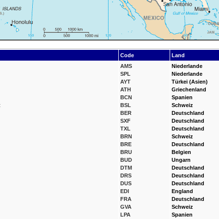
Code
Land
AMS
Niederlande
SPL
Niederlande
AYT
Türkei (Asien)
ATH
Griechenland
BCN
Spanien
t
BSL
Schweiz
BER
Deutschland
SXF
Deutschland
TXL
Deutschland
BRN
Schweiz
BRE
Deutschland
BRU
Belgien
BUD
Ungarn
DTM
Deutschland
DRS
Deutschland
DUS
Deutschland
EDI
England
FRA
Deutschland
GVA
Schweiz
LPA
Spanien