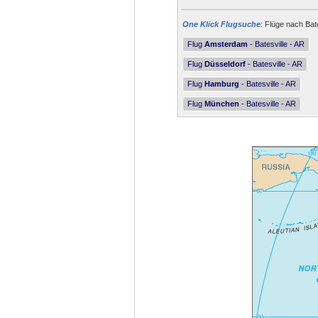
One Klick Flugsuche
: Flüge nach Bate
Flug
Amsterdam
- Batesville - AR
Flug
Düsseldorf
- Batesville - AR
Flug
Hamburg
- Batesville - AR
Flug
München
- Batesville - AR