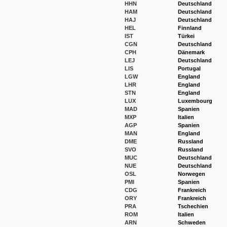
HHN
Deutschland
HAM
Deutschland
HAJ
Deutschland
HEL
Finnland
IST
Türkei
CGN
Deutschland
CPH
Dänemark
LEJ
Deutschland
LIS
Portugal
LGW
England
LHR
England
STN
England
LUX
Luxembourg
MAD
Spanien
MXP
Italien
AGP
Spanien
MAN
England
DME
Russland
SVO
Russland
MUC
Deutschland
NUE
Deutschland
OSL
Norwegen
PMI
Spanien
CDG
Frankreich
ORY
Frankreich
PRA
Tschechien
ROM
Italien
ARN
Schweden