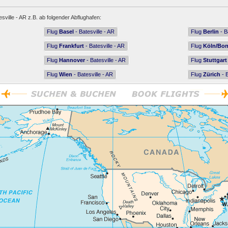
sville - AR z.B. ab folgender Abflughafen:
Flug
Basel
- Batesville - AR
Flug
Berlin
- B
Flug
Frankfurt
- Batesville - AR
Flug
Köln/Bo
Flug
Hannover
- Batesville - AR
Flug
Stuttgart
Flug
Wien
- Batesville - AR
Flug
Zürich
- B