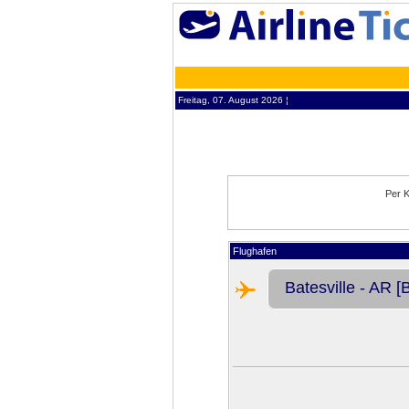
Freitag, 07. August 2026 ¦
Per K
Flughafen
Batesville - AR [