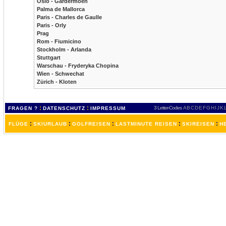
Oslo - Gardermoen
Palma de Mallorca
Paris - Charles de Gaulle
Paris - Orly
Prag
Rom - Fiumicino
Stockholm - Arlanda
Stuttgart
Warschau - Fryderyka Chopina
Wien - Schwechat
Zürich - Kloten
:
:
3 Letter-Codes
A
B
C
D
E
F
G
H
I
J
K
FRAGEN ?
DATENSCHUTZ
IMPRESSUM
:
:
:
:
:
FLÜGE
SKIURLAUB
GOLFREISEN
LASTMINUTE REISEN
SKIREISEN
H