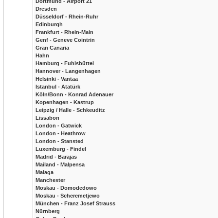
Dortmund - Airport 21
Dresden
Düsseldorf - Rhein-Ruhr
Edinburgh
Frankfurt - Rhein-Main
Genf - Geneve Cointrin
Gran Canaria
Hahn
Hamburg - Fuhlsbüttel
Hannover - Langenhagen
Helsinki - Vantaa
Istanbul - Atatürk
Köln/Bonn - Konrad Adenauer
Kopenhagen - Kastrup
Leipzig / Halle - Schkeuditz
Lissabon
London - Gatwick
London - Heathrow
London - Stansted
Luxemburg - Findel
Madrid - Barajas
Mailand - Malpensa
Malaga
Manchester
Moskau - Domodedowo
Moskau - Scheremetjewo
München - Franz Josef Strauss
Nürnberg