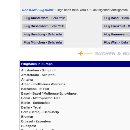
One Klick Flugsuche
: Flüge nach Bella Yella z.B. ab folgender Abflughafen:
Flug
Amsterdam
- Bella Yella
Flug
Basel
- Bella 
Flug
Düsseldorf
- Bella Yella
Flug
Frankfurt
- B
Flug
Hamburg
- Bella Yella
Flug
Hannover
- B
Flug
München
- Bella Yella
Flug
Wien
- Bella 
Flughafen in Europa
Amsterdam - Schiphol
Amsterdam - Schiphol
Antalya
Athen - Eleftherios Venizelos
Barcelona - El Prat
Basel - Basel / Mulhouse EuroAirport
Berlin - Metropolitan Area
Berlin - Schönefeld
Berlin - Tegel
Bern (Berne) - Bern-Belp
Bremen
Brüssel - Zaventem
Budapest