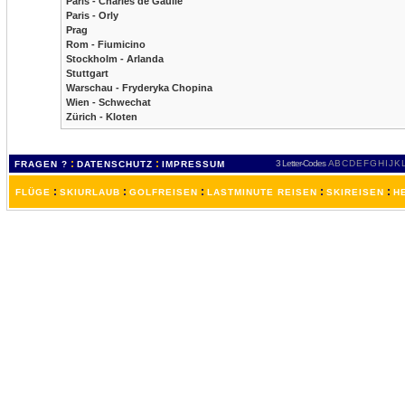
Paris - Charles de Gaulle
Paris - Orly
Prag
Rom - Fiumicino
Stockholm - Arlanda
Stuttgart
Warschau - Fryderyka Chopina
Wien - Schwechat
Zürich - Kloten
:
:
3 Letter-Codes
A
B
C
D
E
F
G
H
I
J
K
FRAGEN ?
DATENSCHUTZ
IMPRESSUM
:
:
:
:
:
FLÜGE
SKIURLAUB
GOLFREISEN
LASTMINUTE REISEN
SKIREISEN
H