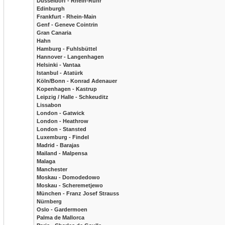
Düsseldorf - Rhein-Ruhr
Edinburgh
Frankfurt - Rhein-Main
Genf - Geneve Cointrin
Gran Canaria
Hahn
Hamburg - Fuhlsbüttel
Hannover - Langenhagen
Helsinki - Vantaa
Istanbul - Atatürk
Köln/Bonn - Konrad Adenauer
Kopenhagen - Kastrup
Leipzig / Halle - Schkeuditz
Lissabon
London - Gatwick
London - Heathrow
London - Stansted
Luxemburg - Findel
Madrid - Barajas
Mailand - Malpensa
Malaga
Manchester
Moskau - Domodedowo
Moskau - Scheremetjewo
München - Franz Josef Strauss
Nürnberg
Oslo - Gardermoen
Palma de Mallorca