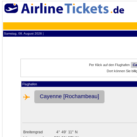
Samstag, 08. August 2026 ¦
Per Klick auf den Flughafen
Ca
Dort können Sie bil
Flughafen
Cayenne [Rochambeau]
Breitengrad
4°
49'
11"
N