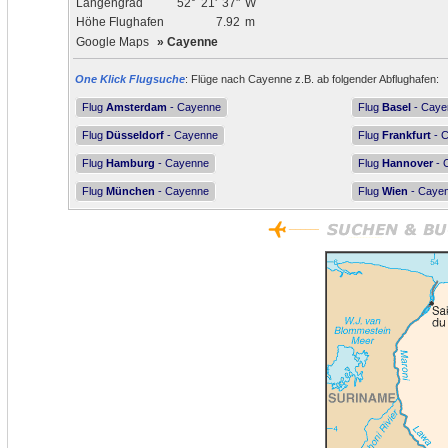
Längengrad
52°
21'
37"
W
Höhe Flughafen
7.92
m
Google Maps
»
Cayenne
One Klick Flugsuche
: Flüge nach Cayenne z.B. ab folgender Abflughafen:
Flug
Amsterdam
- Cayenne
Flug
Basel
- Caye
Flug
Düsseldorf
- Cayenne
Flug
Frankfurt
- 
Flug
Hamburg
- Cayenne
Flug
Hannover
- 
Flug
München
- Cayenne
Flug
Wien
- Caye