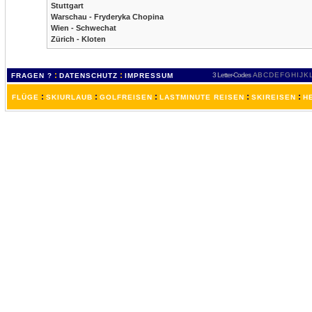
Stuttgart
Warschau - Fryderyka Chopina
Wien - Schwechat
Zürich - Kloten
:
:
3 Letter-Codes
A
B
C
D
E
F
G
H
I
J
K
FRAGEN ?
DATENSCHUTZ
IMPRESSUM
:
:
:
:
:
FLÜGE
SKIURLAUB
GOLFREISEN
LASTMINUTE REISEN
SKIREISEN
H