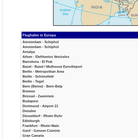
Flughafen in Europa
Amsterdam - Schiphol
Amsterdam - Schiphol
Antalya
Athen - Eleftherios Venizelos
Barcelona - El Prat
Basel - Basel / Mulhouse EuroAirport
Berlin - Metropolitan Area
Berlin - Schönefeld
Berlin - Tegel
Bern (Berne) - Bern-Belp
Bremen
Brüssel - Zaventem
Budapest
Dortmund - Airport 21
Dresden
Düsseldorf - Rhein-Ruhr
Edinburgh
Frankfurt - Rhein-Main
Genf - Geneve Cointrin
Gran Canaria