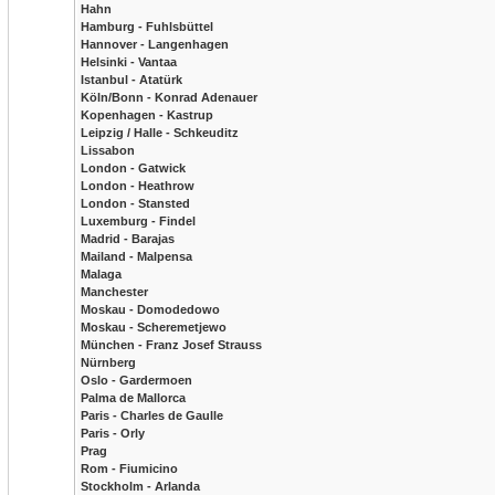
Hahn
Hamburg - Fuhlsbüttel
Hannover - Langenhagen
Helsinki - Vantaa
Istanbul - Atatürk
Köln/Bonn - Konrad Adenauer
Kopenhagen - Kastrup
Leipzig / Halle - Schkeuditz
Lissabon
London - Gatwick
London - Heathrow
London - Stansted
Luxemburg - Findel
Madrid - Barajas
Mailand - Malpensa
Malaga
Manchester
Moskau - Domodedowo
Moskau - Scheremetjewo
München - Franz Josef Strauss
Nürnberg
Oslo - Gardermoen
Palma de Mallorca
Paris - Charles de Gaulle
Paris - Orly
Prag
Rom - Fiumicino
Stockholm - Arlanda