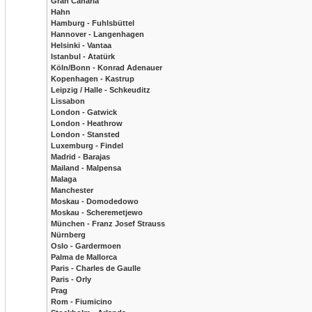
Gran Canaria
Hahn
Hamburg - Fuhlsbüttel
Hannover - Langenhagen
Helsinki - Vantaa
Istanbul - Atatürk
Köln/Bonn - Konrad Adenauer
Kopenhagen - Kastrup
Leipzig / Halle - Schkeuditz
Lissabon
London - Gatwick
London - Heathrow
London - Stansted
Luxemburg - Findel
Madrid - Barajas
Mailand - Malpensa
Malaga
Manchester
Moskau - Domodedowo
Moskau - Scheremetjewo
München - Franz Josef Strauss
Nürnberg
Oslo - Gardermoen
Palma de Mallorca
Paris - Charles de Gaulle
Paris - Orly
Prag
Rom - Fiumicino