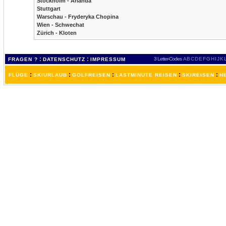
Stockholm - Arlanda
Stuttgart
Warschau - Fryderyka Chopina
Wien - Schwechat
Zürich - Kloten
:
:
3 Letter-Codes
A
B
C
D
E
F
G
H
I
J
K
FRAGEN ?
DATENSCHUTZ
IMPRESSUM
:
:
:
:
:
FLÜGE
SKIURLAUB
GOLFREISEN
LASTMINUTE REISEN
SKIREISEN
H