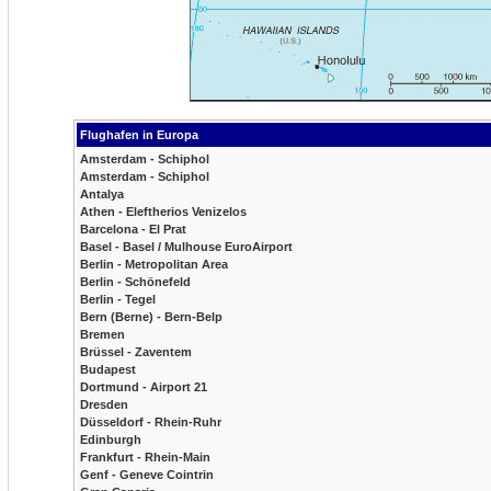
Flughafen in Europa
Amsterdam - Schiphol
Amsterdam - Schiphol
Antalya
Athen - Eleftherios Venizelos
Barcelona - El Prat
Basel - Basel / Mulhouse EuroAirport
Berlin - Metropolitan Area
Berlin - Schönefeld
Berlin - Tegel
Bern (Berne) - Bern-Belp
Bremen
Brüssel - Zaventem
Budapest
Dortmund - Airport 21
Dresden
Düsseldorf - Rhein-Ruhr
Edinburgh
Frankfurt - Rhein-Main
Genf - Geneve Cointrin