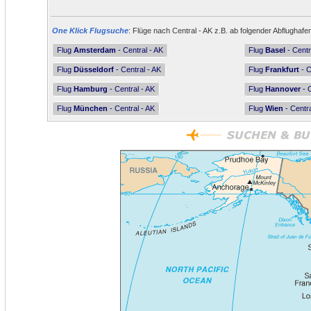
One Klick Flugsuche
: Flüge nach Central - AK z.B. ab folgender Abflughafe
Flug
Amsterdam
- Central - AK
Flug
Basel
- Centr
Flug
Düsseldorf
- Central - AK
Flug
Frankfurt
- C
Flug
Hamburg
- Central - AK
Flug
Hannover
- C
Flug
München
- Central - AK
Flug
Wien
- Centra