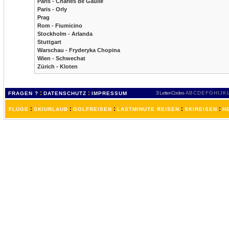
Paris - Charles de Gaulle
Paris - Orly
Prag
Rom - Fiumicino
Stockholm - Arlanda
Stuttgart
Warschau - Fryderyka Chopina
Wien - Schwechat
Zürich - Kloten
:
:
3 Letter-Codes
A
B
C
D
E
F
G
H
I
J
K
FRAGEN ?
DATENSCHUTZ
IMPRESSUM
:
:
:
:
:
FLÜGE
SKIURLAUB
GOLFREISEN
LASTMINUTE REISEN
SKIREISEN
H