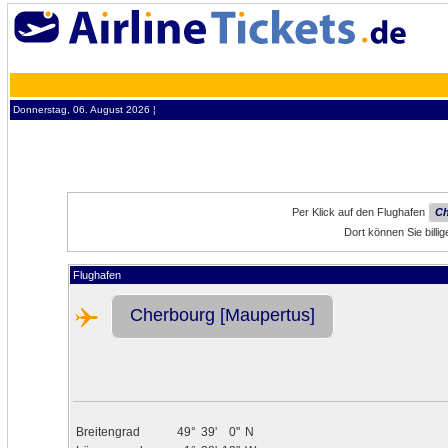
Donnerstag, 06. August 2026 ¦
Per Klick auf den Flughafen
Ch
Dort können Sie bill
Flughafen
Cherbourg [Maupertus]
Breitengrad
49°
39'
0"
N