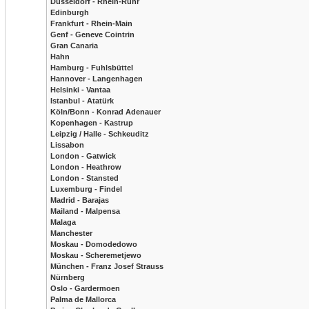
Düsseldorf - Rhein-Ruhr
Edinburgh
Frankfurt - Rhein-Main
Genf - Geneve Cointrin
Gran Canaria
Hahn
Hamburg - Fuhlsbüttel
Hannover - Langenhagen
Helsinki - Vantaa
Istanbul - Atatürk
Köln/Bonn - Konrad Adenauer
Kopenhagen - Kastrup
Leipzig / Halle - Schkeuditz
Lissabon
London - Gatwick
London - Heathrow
London - Stansted
Luxemburg - Findel
Madrid - Barajas
Mailand - Malpensa
Malaga
Manchester
Moskau - Domodedowo
Moskau - Scheremetjewo
München - Franz Josef Strauss
Nürnberg
Oslo - Gardermoen
Palma de Mallorca