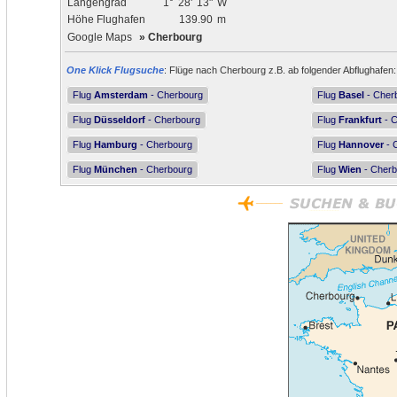
Längengrad
1°
28'
13"
W
Höhe Flughafen
139.90
m
Google Maps
»
Cherbourg
One Klick Flugsuche
: Flüge nach Cherbourg z.B. ab folgender Abflughafen:
Flug
Amsterdam
- Cherbourg
Flug
Basel
- Cher
Flug
Düsseldorf
- Cherbourg
Flug
Frankfurt
- C
Flug
Hamburg
- Cherbourg
Flug
Hannover
- 
Flug
München
- Cherbourg
Flug
Wien
- Cherb