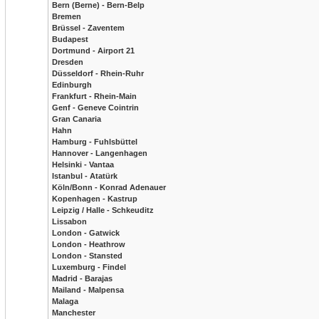
Bern (Berne) - Bern-Belp
Bremen
Brüssel - Zaventem
Budapest
Dortmund - Airport 21
Dresden
Düsseldorf - Rhein-Ruhr
Edinburgh
Frankfurt - Rhein-Main
Genf - Geneve Cointrin
Gran Canaria
Hahn
Hamburg - Fuhlsbüttel
Hannover - Langenhagen
Helsinki - Vantaa
Istanbul - Atatürk
Köln/Bonn - Konrad Adenauer
Kopenhagen - Kastrup
Leipzig / Halle - Schkeuditz
Lissabon
London - Gatwick
London - Heathrow
London - Stansted
Luxemburg - Findel
Madrid - Barajas
Mailand - Malpensa
Malaga
Manchester