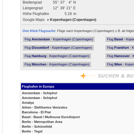
Breitengrad
55°
37'
4"
N
Längengrad
12°
39'
21"
E
Höhe Flughafen
5.18
m
Google Maps
»
Kopenhagen (Copenhagen)
One Klick Flugsuche
: Flüge nach Kopenhagen (Copenhagen) z.B. ab folgen
Flug
Amsterdam
- Kopenhagen (Copenhagen)
Flug
Basel
- Kope
Flug
Düsseldorf
- Kopenhagen (Copenhagen)
Flug
Frankfurt
- 
Flug
Hamburg
- Kopenhagen (Copenhagen)
Flug
Hannover
- 
Flug
München
- Kopenhagen (Copenhagen)
Flug
Wien
- Kope
Flughafen in Europa
Amsterdam - Schiphol
Amsterdam - Schiphol
Antalya
Athen - Eleftherios Venizelos
Barcelona - El Prat
Basel - Basel / Mulhouse EuroAirport
Berlin - Metropolitan Area
Berlin - Schönefeld
Berlin - Tegel