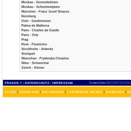
Moskau - Domodedowo
Moskau - Scheremetjewo
München - Franz Josef Strauss
Nürnberg
Oslo - Gardermoen
Palma de Mallorca
Paris - Charles de Gaulle
Paris - Orly
Prag
Rom - Fiumicino
Stockholm - Arlanda
Stuttgart
Warschau - Fryderyka Chopina
Wien - Schwechat
Zürich - Kloten
:
:
3 Letter-Codes
A
B
C
D
E
F
G
H
I
J
K
FRAGEN ?
DATENSCHUTZ
IMPRESSUM
:
:
:
:
:
FLÜGE
SKIURLAUB
GOLFREISEN
LASTMINUTE REISEN
SKIREISEN
H