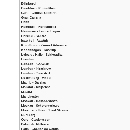
Edinburgh
Frankfurt - Rhein-Main
Genf - Geneve Cointrin
Gran Canaria
Hahn
Hamburg - Fuhlsbüttel
Hannover - Langenhagen
Helsinki - Vantaa
Istanbul - Atatürk
Köln/Bonn - Konrad Adenauer
Kopenhagen - Kastrup
Leipzig / Halle - Schkeuditz
Lissabon
London - Gatwick
London - Heathrow
London - Stansted
Luxemburg - Findel
Madrid - Barajas
Mailand - Malpensa
Malaga
Manchester
Moskau - Domodedowo
Moskau - Scheremetjewo
München - Franz Josef Strauss
Nürnberg
Oslo - Gardermoen
Palma de Mallorca
Paris - Charles de Gaulle