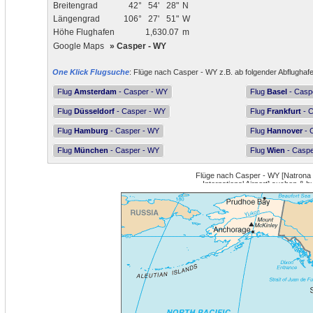
Breitengrad
42°
54'
28"
N
Längengrad
106°
27'
51"
W
Höhe Flughafen
1,630.07
m
Google Maps
»
Casper - WY
One Klick Flugsuche
: Flüge nach Casper - WY z.B. ab folgender Abflughaf
Flug
Amsterdam
- Casper - WY
Flug
Basel
- Casp
Flug
Düsseldorf
- Casper - WY
Flug
Frankfurt
- C
Flug
Hamburg
- Casper - WY
Flug
Hannover
- 
Flug
München
- Casper - WY
Flug
Wien
- Caspe