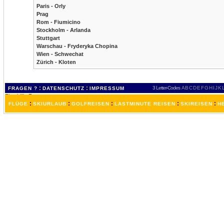
Paris - Orly
Prag
Rom - Fiumicino
Stockholm - Arlanda
Stuttgart
Warschau - Fryderyka Chopina
Wien - Schwechat
Zürich - Kloten
:
:
3 Letter-Codes
A
B
C
D
E
F
G
H
I
J
K
FRAGEN ?
DATENSCHUTZ
IMPRESSUM
:
:
:
:
:
FLÜGE
SKIURLAUB
GOLFREISEN
LASTMINUTE REISEN
SKIREISEN
H