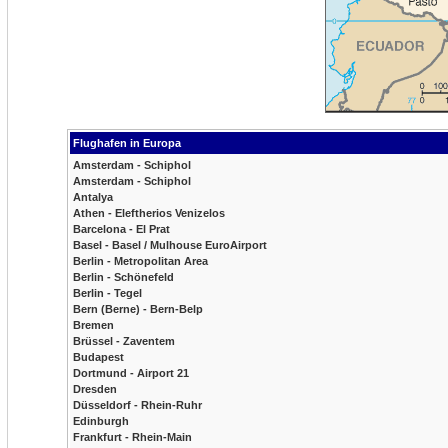
Flughafen in Europa
Amsterdam - Schiphol
Amsterdam - Schiphol
Antalya
Athen - Eleftherios Venizelos
Barcelona - El Prat
Basel - Basel / Mulhouse EuroAirport
Berlin - Metropolitan Area
Berlin - Schönefeld
Berlin - Tegel
Bern (Berne) - Bern-Belp
Bremen
Brüssel - Zaventem
Budapest
Dortmund - Airport 21
Dresden
Düsseldorf - Rhein-Ruhr
Edinburgh
Frankfurt - Rhein-Main