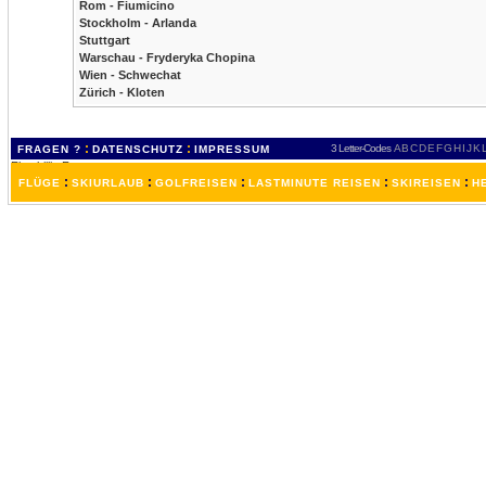
Rom - Fiumicino
Stockholm - Arlanda
Stuttgart
Warschau - Fryderyka Chopina
Wien - Schwechat
Zürich - Kloten
:
:
3 Letter-Codes
A
B
C
D
E
F
G
H
I
J
K
FRAGEN ?
DATENSCHUTZ
IMPRESSUM
:
:
:
:
:
FLÜGE
SKIURLAUB
GOLFREISEN
LASTMINUTE REISEN
SKIREISEN
H