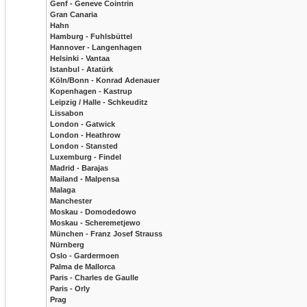
Genf - Geneve Cointrin
Gran Canaria
Hahn
Hamburg - Fuhlsbüttel
Hannover - Langenhagen
Helsinki - Vantaa
Istanbul - Atatürk
Köln/Bonn - Konrad Adenauer
Kopenhagen - Kastrup
Leipzig / Halle - Schkeuditz
Lissabon
London - Gatwick
London - Heathrow
London - Stansted
Luxemburg - Findel
Madrid - Barajas
Mailand - Malpensa
Malaga
Manchester
Moskau - Domodedowo
Moskau - Scheremetjewo
München - Franz Josef Strauss
Nürnberg
Oslo - Gardermoen
Palma de Mallorca
Paris - Charles de Gaulle
Paris - Orly
Prag