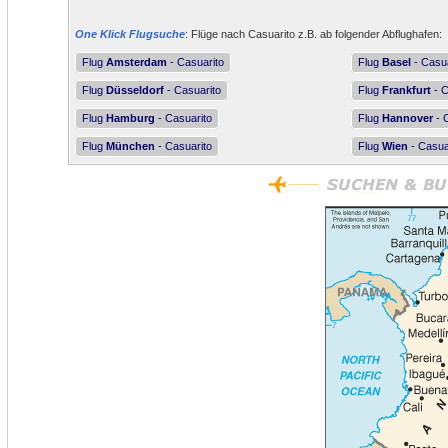
One Klick Flugsuche
: Flüge nach Casuarito z.B. ab folgender Abflughafen:
Flug
Amsterdam
- Casuarito
Flug
Basel
- Casua
Flug
Düsseldorf
- Casuarito
Flug
Frankfurt
- C
Flug
Hamburg
- Casuarito
Flug
Hannover
- 
Flug
München
- Casuarito
Flug
Wien
- Casua