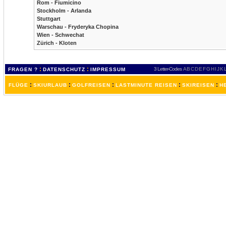
Rom - Fiumicino
Stockholm - Arlanda
Stuttgart
Warschau - Fryderyka Chopina
Wien - Schwechat
Zürich - Kloten
:
:
3 Letter-Codes
A
B
C
D
E
F
G
H
I
J
K
FRAGEN ?
DATENSCHUTZ
IMPRESSUM
:
:
:
:
:
FLÜGE
SKIURLAUB
GOLFREISEN
LASTMINUTE REISEN
SKIREISEN
H