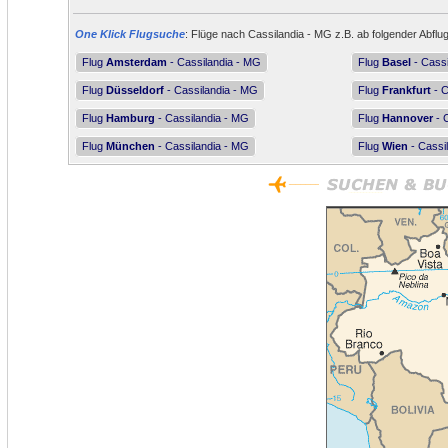
One Klick Flugsuche
: Flüge nach Cassilandia - MG z.B. ab folgender Abflu
Flug
Amsterdam
- Cassilandia - MG
Flug
Basel
- Cassi
Flug
Düsseldorf
- Cassilandia - MG
Flug
Frankfurt
- C
Flug
Hamburg
- Cassilandia - MG
Flug
Hannover
- 
Flug
München
- Cassilandia - MG
Flug
Wien
- Cassi