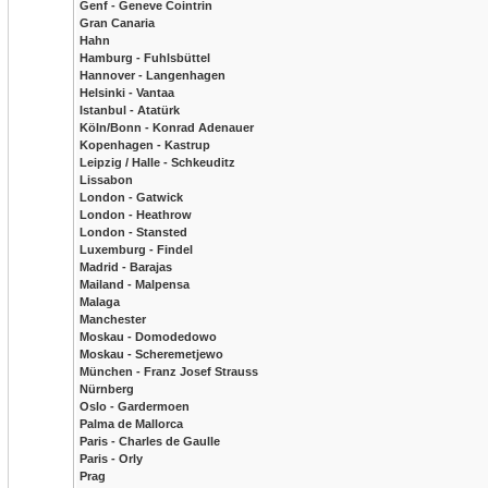
Genf - Geneve Cointrin
Gran Canaria
Hahn
Hamburg - Fuhlsbüttel
Hannover - Langenhagen
Helsinki - Vantaa
Istanbul - Atatürk
Köln/Bonn - Konrad Adenauer
Kopenhagen - Kastrup
Leipzig / Halle - Schkeuditz
Lissabon
London - Gatwick
London - Heathrow
London - Stansted
Luxemburg - Findel
Madrid - Barajas
Mailand - Malpensa
Malaga
Manchester
Moskau - Domodedowo
Moskau - Scheremetjewo
München - Franz Josef Strauss
Nürnberg
Oslo - Gardermoen
Palma de Mallorca
Paris - Charles de Gaulle
Paris - Orly
Prag