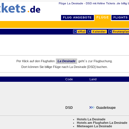
Flüge La Desirade - DSD mit Airline Tickets .de billig
FLÜGE
FLUG ANGEBOTE
FLIGHTS
Per Klick auf den Flughafen
La Desirade
geht´s zur Flugbuchung.
Dort können Sie billige Flüge nach La Desirade [DSD] buchen.
Code
Land
DSD
Guadeloupe
Hotels La Desirade
Hotels am Flughafen La Desirade
Mietwagen La Desirade