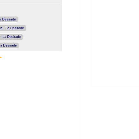
a Desirade
nn
- La Desirade
- La Desirade
La Desirade