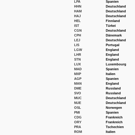
LPA
Spanien
HHN
Deutschland
HAM
Deutschland
HAJ
Deutschland
HEL
Finnland
IST
Türkei
CGN
Deutschland
CPH
Dänemark
LEJ
Deutschland
LIS
Portugal
LGW
England
LHR
England
STN
England
LUX
Luxembourg
MAD
Spanien
MXP
Italien
AGP
Spanien
MAN
England
DME
Russland
SVO
Russland
MUC
Deutschland
NUE
Deutschland
OSL
Norwegen
PMI
Spanien
CDG
Frankreich
ORY
Frankreich
PRA
Tschechien
ROM
Italien