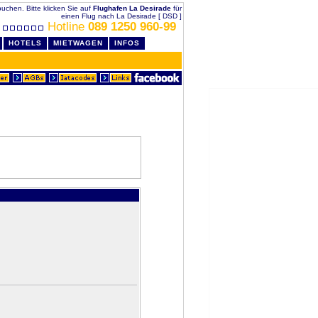
 buchen. Bitte klicken Sie auf
Flughafen La Desirade
für
einen Flug nach La Desirade [ DSD ]
Hotline
089 1250 960-99
HOTELS
MIETWAGEN
INFOS