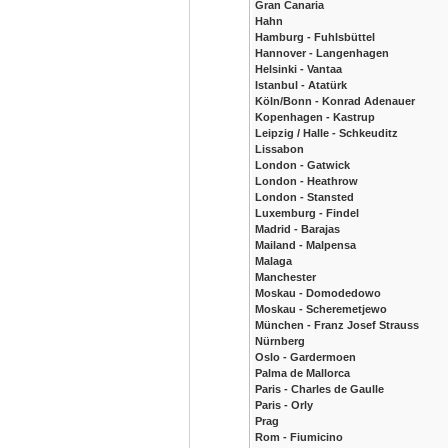
Gran Canaria
Hahn
Hamburg - Fuhlsbüttel
Hannover - Langenhagen
Helsinki - Vantaa
Istanbul - Atatürk
Köln/Bonn - Konrad Adenauer
Kopenhagen - Kastrup
Leipzig / Halle - Schkeuditz
Lissabon
London - Gatwick
London - Heathrow
London - Stansted
Luxemburg - Findel
Madrid - Barajas
Mailand - Malpensa
Malaga
Manchester
Moskau - Domodedowo
Moskau - Scheremetjewo
München - Franz Josef Strauss
Nürnberg
Oslo - Gardermoen
Palma de Mallorca
Paris - Charles de Gaulle
Paris - Orly
Prag
Rom - Fiumicino