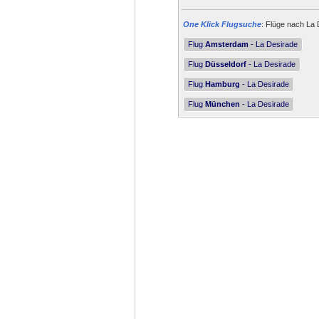
One Klick Flugsuche
: Flüge nach La 
Flug
Amsterdam
- La Desirade
Flug
Düsseldorf
- La Desirade
Flug
Hamburg
- La Desirade
Flug
München
- La Desirade