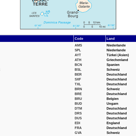
Code
Land
AMS
Niederlande
SPL
Niederlande
AYT
Türkei (Asien)
ATH
Griechenland
BCN
Spanien
t
BSL
Schweiz
BER
Deutschland
SXF
Deutschland
TXL
Deutschland
BRN
Schweiz
BRE
Deutschland
BRU
Belgien
BUD
Ungarn
DTM
Deutschland
DRS
Deutschland
DUS
Deutschland
EDI
England
FRA
Deutschland
GVA
Schweiz