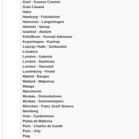
Genf - Geneve Cointrin
Gran Canaria
Hahn
Hamburg - Fuhlsbüttel
Hannover - Langenhagen
Helsinki - Vantaa
Istanbul - Atatürk
Köln/Bonn - Konrad Adenauer
Kopenhagen - Kastrup
Leipzig / Halle - Schkeuditz
Lissabon
London - Gatwick
London - Heathrow
London - Stansted
Luxemburg - Findel
Madrid - Barajas
Mailand - Malpensa
Malaga
Manchester
Moskau - Domodedowo
Moskau - Scheremetjewo
München - Franz Josef Strauss
Nürnberg
Oslo - Gardermoen
Palma de Mallorca
Paris - Charles de Gaulle
Paris - Orly
Prag