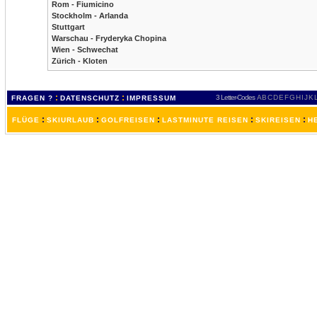
Rom - Fiumicino
Stockholm - Arlanda
Stuttgart
Warschau - Fryderyka Chopina
Wien - Schwechat
Zürich - Kloten
:
:
3 Letter-Codes
A
B
C
D
E
F
G
H
I
J
K
FRAGEN ?
DATENSCHUTZ
IMPRESSUM
:
:
:
:
:
FLÜGE
SKIURLAUB
GOLFREISEN
LASTMINUTE REISEN
SKIREISEN
H