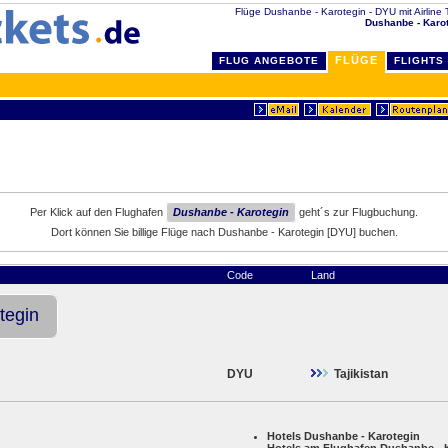
Flüge Dushanbe - Karotegin - DYU mit Airline Ti
Dushanbe - Karo
FLÜGE
FLUG ANGEBOTE
FLIGHTS
Per Klick auf den Flughafen
Dushanbe - Karotegin
geht´s zur Flugbuchung.
Dort können Sie billige Flüge nach Dushanbe - Karotegin [DYU] buchen.
Code
Land
tegin
DYU
Tajikistan
Hotels Dushanbe - Karotegin