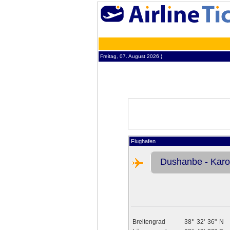
Freitag, 07. August 2026 ¦
Flughafen
Dushanbe - Karo
Breitengrad
38°
32'
36"
N