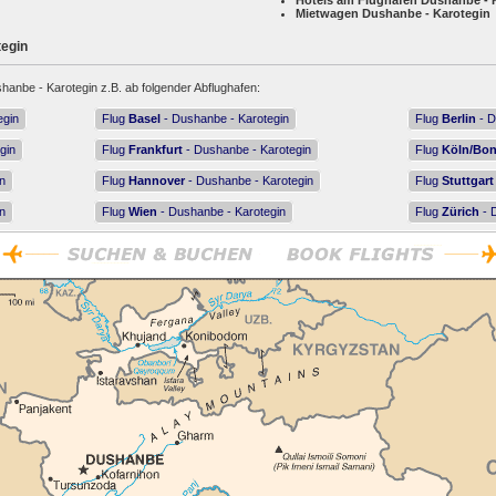
Hotels am Flughafen Dushanbe - 
Mietwagen Dushanbe - Karotegin
tegin
hanbe - Karotegin z.B. ab folgender Abflughafen:
egin
Flug
Basel
- Dushanbe - Karotegin
Flug
Berlin
- D
gin
Flug
Frankfurt
- Dushanbe - Karotegin
Flug
Köln/Bo
n
Flug
Hannover
- Dushanbe - Karotegin
Flug
Stuttgart
n
Flug
Wien
- Dushanbe - Karotegin
Flug
Zürich
- 