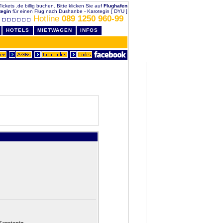
ckets .de billig buchen. Bitte klicken Sie auf
Flughafen
tegin
für einen Flug nach Dushanbe - Karotegin [ DYU ]
Hotline
089 1250 960-99
HOTELS
MIETWAGEN
INFOS