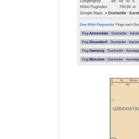
Längengrad
68°
49'
30"
E
Höhe Flughafen
784.86
m
Google Maps
»
Dushanbe - Karo
One Klick Flugsuche
: Flüge nach Dus
Flug
Amsterdam
- Dushanbe - Karot
Flug
Düsseldorf
- Dushanbe - Karote
Flug
Hamburg
- Dushanbe - Karotegi
Flug
München
- Dushanbe - Karotegi