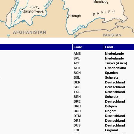
Code
Land
AMS
Niederlande
SPL
Niederlande
AYT
Türkei (Asien)
ATH
Griechenland
BCN
Spanien
t
BSL
Schweiz
BER
Deutschland
SXF
Deutschland
TXL
Deutschland
BRN
Schweiz
BRE
Deutschland
BRU
Belgien
BUD
Ungarn
DTM
Deutschland
DRS
Deutschland
DUS
Deutschland
EDI
England