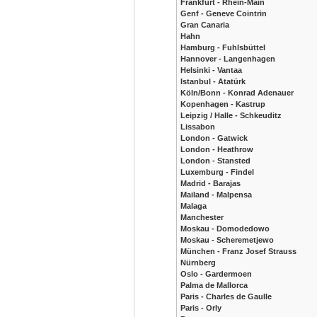
Frankfurt - Rhein-Main
Genf - Geneve Cointrin
Gran Canaria
Hahn
Hamburg - Fuhlsbüttel
Hannover - Langenhagen
Helsinki - Vantaa
Istanbul - Atatürk
Köln/Bonn - Konrad Adenauer
Kopenhagen - Kastrup
Leipzig / Halle - Schkeuditz
Lissabon
London - Gatwick
London - Heathrow
London - Stansted
Luxemburg - Findel
Madrid - Barajas
Mailand - Malpensa
Malaga
Manchester
Moskau - Domodedowo
Moskau - Scheremetjewo
München - Franz Josef Strauss
Nürnberg
Oslo - Gardermoen
Palma de Mallorca
Paris - Charles de Gaulle
Paris - Orly