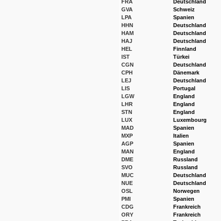
FRA
Deutschland
GVA
Schweiz
LPA
Spanien
HHN
Deutschland
HAM
Deutschland
HAJ
Deutschland
HEL
Finnland
IST
Türkei
CGN
Deutschland
CPH
Dänemark
LEJ
Deutschland
LIS
Portugal
LGW
England
LHR
England
STN
England
LUX
Luxembourg
MAD
Spanien
MXP
Italien
AGP
Spanien
MAN
England
DME
Russland
SVO
Russland
MUC
Deutschland
NUE
Deutschland
OSL
Norwegen
PMI
Spanien
CDG
Frankreich
ORY
Frankreich