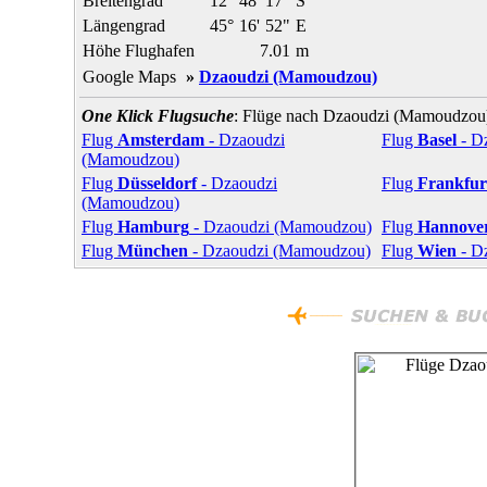
Breitengrad
12°
48'
17"
S
Längengrad
45°
16'
52"
E
Höhe Flughafen
7.01
m
Google Maps
»
Dzaoudzi (Mamoudzou)
One Klick Flugsuche
: Flüge nach Dzaoudzi (Mamoudzou) 
Flug
Amsterdam
- Dzaoudzi
Flug
Basel
- D
(Mamoudzou)
Flug
Düsseldorf
- Dzaoudzi
Flug
Frankfur
(Mamoudzou)
Flug
Hamburg
- Dzaoudzi (Mamoudzou)
Flug
Hannove
Flug
München
- Dzaoudzi (Mamoudzou)
Flug
Wien
- D