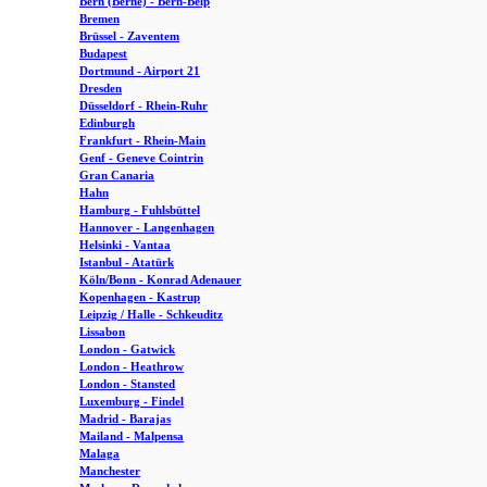
Bern (Berne) - Bern-Belp
Bremen
Brüssel - Zaventem
Budapest
Dortmund - Airport 21
Dresden
Düsseldorf - Rhein-Ruhr
Edinburgh
Frankfurt - Rhein-Main
Genf - Geneve Cointrin
Gran Canaria
Hahn
Hamburg - Fuhlsbüttel
Hannover - Langenhagen
Helsinki - Vantaa
Istanbul - Atatürk
Köln/Bonn - Konrad Adenauer
Kopenhagen - Kastrup
Leipzig / Halle - Schkeuditz
Lissabon
London - Gatwick
London - Heathrow
London - Stansted
Luxemburg - Findel
Madrid - Barajas
Mailand - Malpensa
Malaga
Manchester