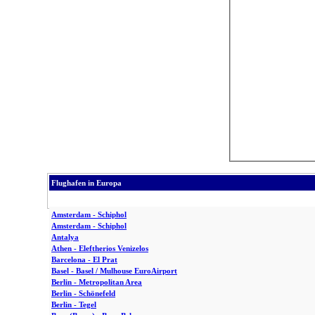
Flughafen in Europa
Amsterdam - Schiphol
Amsterdam - Schiphol
Antalya
Athen - Eleftherios Venizelos
Barcelona - El Prat
Basel - Basel / Mulhouse EuroAirport
Berlin - Metropolitan Area
Berlin - Schönefeld
Berlin - Tegel