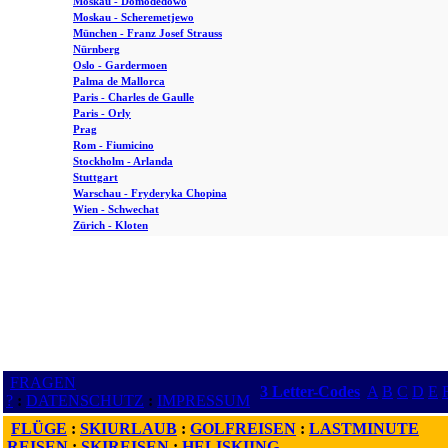
Moskau - Domodedowo
Moskau - Scheremetjewo
München - Franz Josef Strauss
Nürnberg
Oslo - Gardermoen
Palma de Mallorca
Paris - Charles de Gaulle
Paris - Orly
Prag
Rom - Fiumicino
Stockholm - Arlanda
Stuttgart
Warschau - Fryderyka Chopina
Wien - Schwechat
Zürich - Kloten
FRAGEN
3 Letter-Codes
A
B
C
D
E
?
:
DATENSCHUTZ
:
IMPRESSUM
FLÜGE
:
SKIURLAUB
:
GOLFREISEN
:
LASTMINUTE
REISEN
:
SKIREISEN
:
HELISKIING