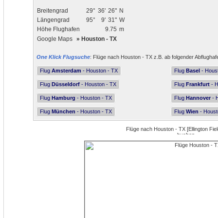
Breitengrad
29°
36'
26"
N
Längengrad
95°
9'
31"
W
Höhe Flughafen
9.75
m
Google Maps
»
Houston - TX
One Klick Flugsuche
: Flüge nach Houston - TX z.B. ab folgender Abflughaf
Flug
Amsterdam
- Houston - TX
Flug
Basel
- Hous
Flug
Düsseldorf
- Houston - TX
Flug
Frankfurt
- H
Flug
Hamburg
- Houston - TX
Flug
Hannover
- 
Flug
München
- Houston - TX
Flug
Wien
- Houst