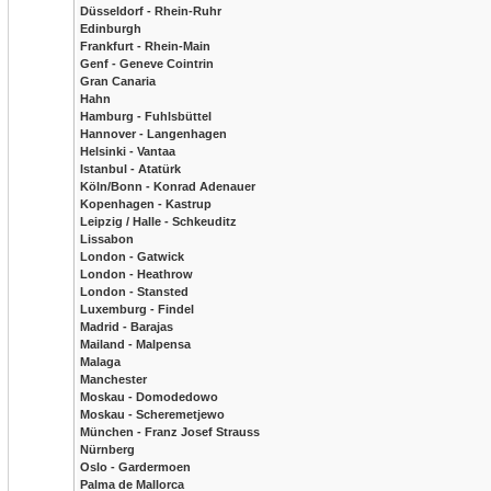
Düsseldorf - Rhein-Ruhr
Edinburgh
Frankfurt - Rhein-Main
Genf - Geneve Cointrin
Gran Canaria
Hahn
Hamburg - Fuhlsbüttel
Hannover - Langenhagen
Helsinki - Vantaa
Istanbul - Atatürk
Köln/Bonn - Konrad Adenauer
Kopenhagen - Kastrup
Leipzig / Halle - Schkeuditz
Lissabon
London - Gatwick
London - Heathrow
London - Stansted
Luxemburg - Findel
Madrid - Barajas
Mailand - Malpensa
Malaga
Manchester
Moskau - Domodedowo
Moskau - Scheremetjewo
München - Franz Josef Strauss
Nürnberg
Oslo - Gardermoen
Palma de Mallorca