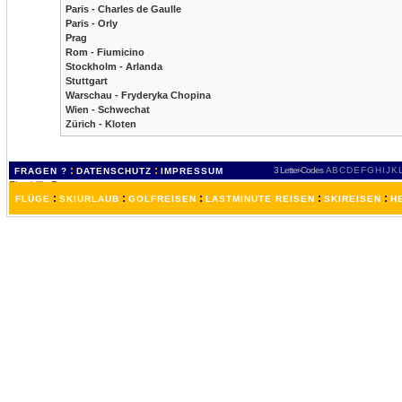
Paris - Charles de Gaulle
Paris - Orly
Prag
Rom - Fiumicino
Stockholm - Arlanda
Stuttgart
Warschau - Fryderyka Chopina
Wien - Schwechat
Zürich - Kloten
:
:
3 Letter-Codes
A
B
C
D
E
F
G
H
I
J
K
FRAGEN ?
DATENSCHUTZ
IMPRESSUM
:
:
:
:
:
FLÜGE
SKIURLAUB
GOLFREISEN
LASTMINUTE REISEN
SKIREISEN
H