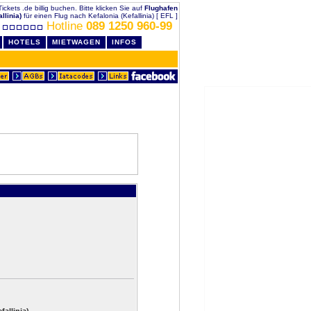
Tickets .de billig buchen. Bitte klicken Sie auf
Flughafen
llinia)
für einen Flug nach Kefalonia (Kefallinia) [ EFL ]
Hotline
089 1250 960-99
HOTELS
MIETWAGEN
INFOS