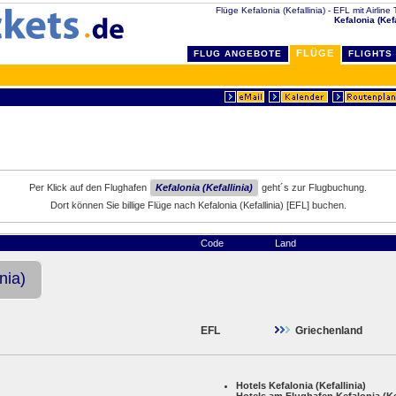
Flüge Kefalonia (Kefallinia) - EFL mit Airline 
Kefalonia (Kefa
FLÜGE
FLUG ANGEBOTE
FLIGHTS
Per Klick auf den Flughafen
Kefalonia (Kefallinia)
geht´s zur Flugbuchung.
Dort können Sie billige Flüge nach Kefalonia (Kefallinia) [EFL] buchen.
Code
Land
nia)
EFL
Griechenland
Hotels Kefalonia (Kefallinia)