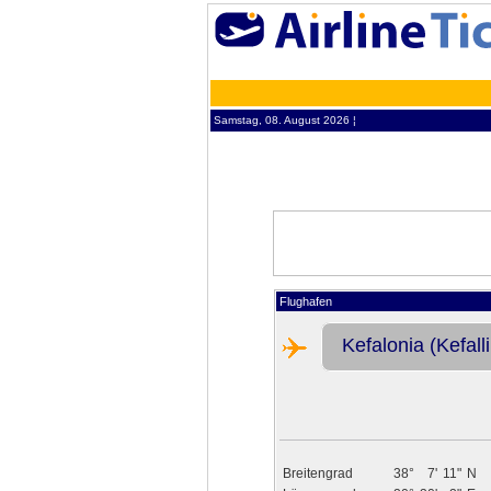
Samstag, 08. August 2026 ¦
Flughafen
Kefalonia (Kefalli
Breitengrad
38°
7'
11"
N