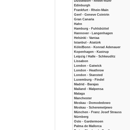
Düsseldorf - Rhein-Ruhr
Edinburgh
Frankfurt - Rhein-Main
Genf - Geneve Cointrin
Gran Canaria
Hahn
Hamburg - Fuhlsbüttel
Hannover - Langenhagen
Helsinki - Vantaa
Istanbul - Atatürk
Köln/Bonn - Konrad Adenauer
Kopenhagen - Kastrup
Leipzig / Halle - Schkeuditz
Lissabon
London - Gatwick
London - Heathrow
London - Stansted
Luxemburg - Findel
Madrid - Barajas
Mailand - Malpensa
Malaga
Manchester
Moskau - Domodedowo
Moskau - Scheremetjewo
München - Franz Josef Strauss
Nürnberg
Oslo - Gardermoen
Palma de Mallorca