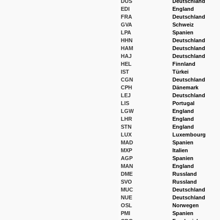
DUS
Deutschland
EDI
England
FRA
Deutschland
GVA
Schweiz
LPA
Spanien
HHN
Deutschland
HAM
Deutschland
HAJ
Deutschland
HEL
Finnland
IST
Türkei
CGN
Deutschland
CPH
Dänemark
LEJ
Deutschland
LIS
Portugal
LGW
England
LHR
England
STN
England
LUX
Luxembourg
MAD
Spanien
MXP
Italien
AGP
Spanien
MAN
England
DME
Russland
SVO
Russland
MUC
Deutschland
NUE
Deutschland
OSL
Norwegen
PMI
Spanien