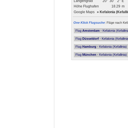
Längengrad
20°
30'
2"
E
Höhe Flughafen
18.29
m
Google Maps
»
Kefalonia (Kefalli
One Klick Flugsuche
: Flüge nach Kefa
Flug
Amsterdam
- Kefalonia (Kefallini
Flug
Düsseldorf
- Kefalonia (Kefallini
Flug
Hamburg
- Kefalonia (Kefallinia)
Flug
München
- Kefalonia (Kefallinia)