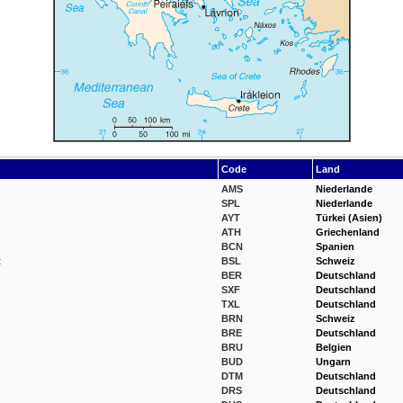
Code
Land
AMS
Niederlande
SPL
Niederlande
AYT
Türkei (Asien)
ATH
Griechenland
BCN
Spanien
t
BSL
Schweiz
BER
Deutschland
SXF
Deutschland
TXL
Deutschland
BRN
Schweiz
BRE
Deutschland
BRU
Belgien
BUD
Ungarn
DTM
Deutschland
DRS
Deutschland