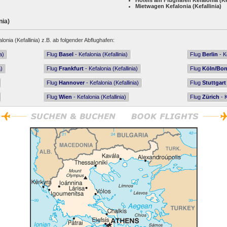
Hotels am Flughafen Kefalonia (Kef
Mietwagen Kefalonia (Kefallinia)
nia)
lonia (Kefallinia) z.B. ab folgender Abflughafen:
a)
Flug
Basel
- Kefalonia (Kefallinia)
Flug
Berlin
- Ke
a)
Flug
Frankfurt
- Kefalonia (Kefallinia)
Flug
Köln/Bo
Flug
Hannover
- Kefalonia (Kefallinia)
Flug
Stuttgart
Flug
Wien
- Kefalonia (Kefallinia)
Flug
Zürich
- K