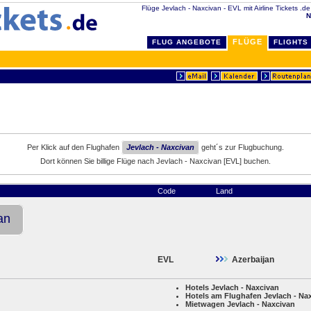
Flüge Jevlach - Naxcivan - EVL mit Airline Tickets .de
N
FLÜGE
FLUG ANGEBOTE
FLIGHTS
Per Klick auf den Flughafen
Jevlach - Naxcivan
geht´s zur Flugbuchung.
Dort können Sie billige Flüge nach Jevlach - Naxcivan [EVL] buchen.
Code
Land
an
EVL
Azerbaijan
Hotels Jevlach - Naxcivan
Hotels am Flughafen Jevlach - Na
Mietwagen Jevlach - Naxcivan