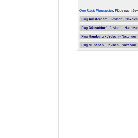
One Klick Flugsuche
: Flüge nach Jev
Flug
Amsterdam
- Jevlach - Naxciva
Flug
Düsseldorf
- Jevlach - Naxciva
Flug
Hamburg
- Jevlach - Naxcivan
Flug
München
- Jevlach - Naxcivan