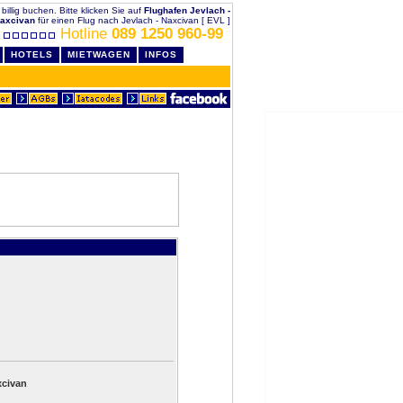
 billig buchen. Bitte klicken Sie auf
Flughafen Jevlach -
axcivan
für einen Flug nach Jevlach - Naxcivan [ EVL ]
Hotline
089 1250 960-99
HOTELS
MIETWAGEN
INFOS
xcivan