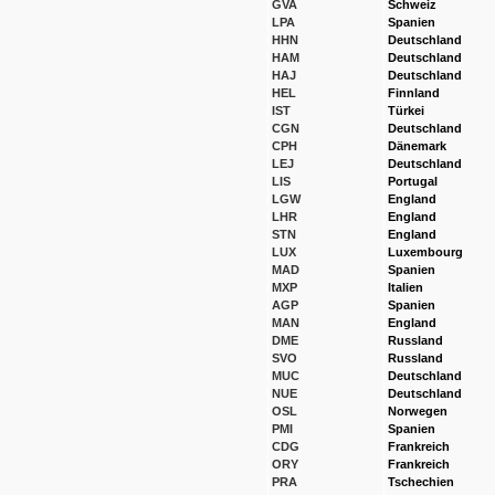
GVA
Schweiz
LPA
Spanien
HHN
Deutschland
HAM
Deutschland
HAJ
Deutschland
HEL
Finnland
IST
Türkei
CGN
Deutschland
CPH
Dänemark
LEJ
Deutschland
LIS
Portugal
LGW
England
LHR
England
STN
England
LUX
Luxembourg
MAD
Spanien
MXP
Italien
AGP
Spanien
MAN
England
DME
Russland
SVO
Russland
MUC
Deutschland
NUE
Deutschland
OSL
Norwegen
PMI
Spanien
CDG
Frankreich
ORY
Frankreich
PRA
Tschechien