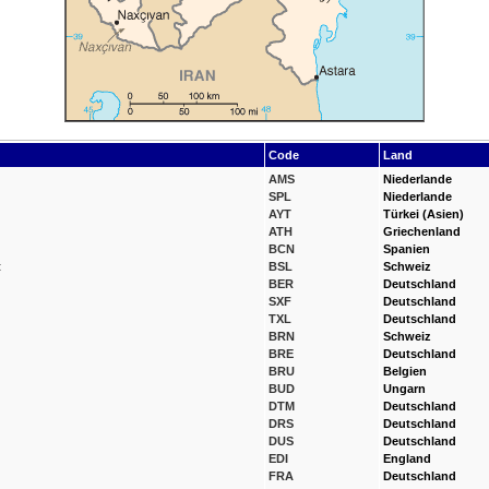
Code
Land
AMS
Niederlande
SPL
Niederlande
AYT
Türkei (Asien)
ATH
Griechenland
BCN
Spanien
t
BSL
Schweiz
BER
Deutschland
SXF
Deutschland
TXL
Deutschland
BRN
Schweiz
BRE
Deutschland
BRU
Belgien
BUD
Ungarn
DTM
Deutschland
DRS
Deutschland
DUS
Deutschland
EDI
England
FRA
Deutschland