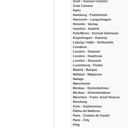
Genf - Geneve Cointrin
Gran Canaria
Hahn
Hamburg - Fuhlsbüttel
Hannover - Langenhagen
Helsinki - Vantaa
Istanbul - Atatürk
Köln/Bonn - Konrad Adenauer
Kopenhagen - Kastrup
Leipzig / Halle - Schkeuditz
Lissabon
London - Gatwick
London - Heathrow
London - Stansted
Luxemburg - Findel
Madrid - Barajas
Mailand - Malpensa
Malaga
Manchester
Moskau - Domodedowo
Moskau - Scheremetjewo
München - Franz Josef Strauss
Nürnberg
Oslo - Gardermoen
Palma de Mallorca
Paris - Charles de Gaulle
Paris - Orly
Prag