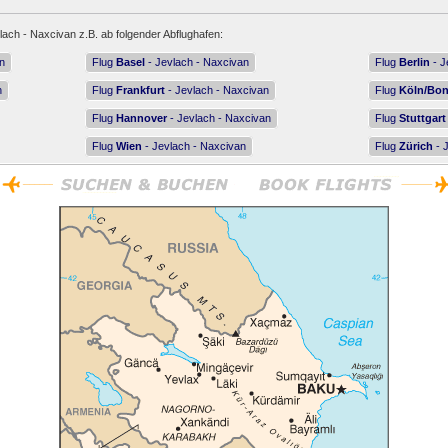
lach - Naxcivan z.B. ab folgender Abflughafen:
n
Flug
Basel
- Jevlach - Naxcivan
Flug
Berlin
- J
n
Flug
Frankfurt
- Jevlach - Naxcivan
Flug
Köln/Bo
Flug
Hannover
- Jevlach - Naxcivan
Flug
Stuttgart
Flug
Wien
- Jevlach - Naxcivan
Flug
Zürich
- 