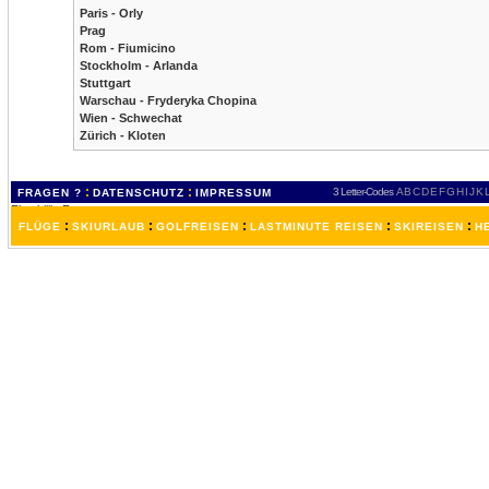
Paris - Orly
Prag
Rom - Fiumicino
Stockholm - Arlanda
Stuttgart
Warschau - Fryderyka Chopina
Wien - Schwechat
Zürich - Kloten
:
:
3 Letter-Codes
A
B
C
D
E
F
G
H
I
J
K
FRAGEN ?
DATENSCHUTZ
IMPRESSUM
:
:
:
:
:
FLÜGE
SKIURLAUB
GOLFREISEN
LASTMINUTE REISEN
SKIREISEN
H