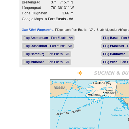
Breitengrad
37°
7'
57"
N
Längengrad
76°
36'
31"
W
Höhe Flughafen
3.66
m
Google Maps
»
Fort Eustis - VA
One Klick Flugsuche
: Flüge nach Fort Eustis - VA z.B. ab folgender Abflugh
Flug
Amsterdam
- Fort Eustis - VA
Flug
Basel
- Fort 
Flug
Düsseldorf
- Fort Eustis - VA
Flug
Frankfurt
- F
Flug
Hamburg
- Fort Eustis - VA
Flug
Hannover
- F
Flug
München
- Fort Eustis - VA
Flug
Wien
- Fort E