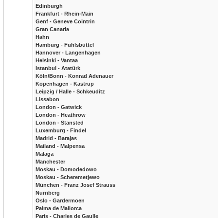
Edinburgh
Frankfurt - Rhein-Main
Genf - Geneve Cointrin
Gran Canaria
Hahn
Hamburg - Fuhlsbüttel
Hannover - Langenhagen
Helsinki - Vantaa
Istanbul - Atatürk
Köln/Bonn - Konrad Adenauer
Kopenhagen - Kastrup
Leipzig / Halle - Schkeuditz
Lissabon
London - Gatwick
London - Heathrow
London - Stansted
Luxemburg - Findel
Madrid - Barajas
Mailand - Malpensa
Malaga
Manchester
Moskau - Domodedowo
Moskau - Scheremetjewo
München - Franz Josef Strauss
Nürnberg
Oslo - Gardermoen
Palma de Mallorca
Paris - Charles de Gaulle