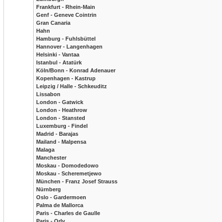
Frankfurt - Rhein-Main
Genf - Geneve Cointrin
Gran Canaria
Hahn
Hamburg - Fuhlsbüttel
Hannover - Langenhagen
Helsinki - Vantaa
Istanbul - Atatürk
Köln/Bonn - Konrad Adenauer
Kopenhagen - Kastrup
Leipzig / Halle - Schkeuditz
Lissabon
London - Gatwick
London - Heathrow
London - Stansted
Luxemburg - Findel
Madrid - Barajas
Mailand - Malpensa
Malaga
Manchester
Moskau - Domodedowo
Moskau - Scheremetjewo
München - Franz Josef Strauss
Nürnberg
Oslo - Gardermoen
Palma de Mallorca
Paris - Charles de Gaulle
Paris - Orly