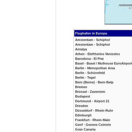
Flughafen in Europa
Amsterdam - Schiphol
Amsterdam - Schiphol
Antalya
Athen - Eleftherios Venizelos
Barcelona - El Prat
Basel - Basel / Mulhouse EuroAirpor
Berlin - Metropolitan Area
Berlin - Schönefeld
Berlin - Tegel
Bern (Berne) - Bern-Belp
Bremen
Brüssel - Zaventem
Budapest
Dortmund - Airport 21
Dresden
Düsseldorf - Rhein-Ruhr
Edinburgh
Frankfurt - Rhein-Main
Genf - Geneve Cointrin
Gran Canaria