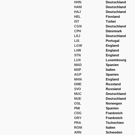
HHN
Deutschland
HAM
Deutschland
HAJ
Deutschland
HEL
Finnland
IST
Türkei
CGN
Deutschland
CPH
Dänemark
LEJ
Deutschland
LIS
Portugal
LGW
England
LHR
England
STN
England
LUX
Luxembourg
MAD
Spanien
MXP
Italien
AGP
Spanien
MAN
England
DME
Russland
SVO
Russland
MUC
Deutschland
NUE
Deutschland
OSL
Norwegen
PMI
Spanien
CDG
Frankreich
ORY
Frankreich
PRA
Tschechien
ROM
Italien
ARN
Schweden