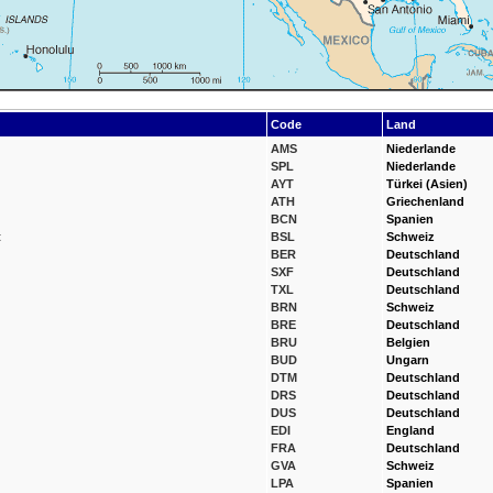
Code
Land
AMS
Niederlande
SPL
Niederlande
AYT
Türkei (Asien)
ATH
Griechenland
BCN
Spanien
t
BSL
Schweiz
BER
Deutschland
SXF
Deutschland
TXL
Deutschland
BRN
Schweiz
BRE
Deutschland
BRU
Belgien
BUD
Ungarn
DTM
Deutschland
DRS
Deutschland
DUS
Deutschland
EDI
England
FRA
Deutschland
GVA
Schweiz
LPA
Spanien