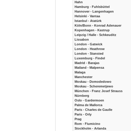
Hahn
Hamburg - Fuhlsbüttel
Hannover - Langenhagen
Helsinki - Vantaa
Istanbul - Atatürk
Köln/Bonn - Konrad Adenauer
Kopenhagen - Kastrup
Leipzig / Halle - Schkeuditz
Lissabon
London - Gatwick
London - Heathrow
London - Stansted
Luxemburg - Findel
Madrid - Barajas
Mailand - Malpensa
Malaga
Manchester
Moskau - Domodedowo
Moskau - Scheremetjewo
München - Franz Josef Strauss
Nürnberg
Oslo - Gardermoen
Palma de Mallorca
Paris - Charles de Gaulle
Paris - Orly
Prag
Rom - Fiumicino
Stockholm - Arlanda