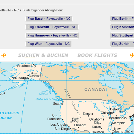
etteville - NC z.B. ab folgender Abflughafen:
Flug
Basel
- Fayetteville - NC
Flug
Berlin
- F
Flug
Frankfurt
- Fayetteville - NC
Flug
Köln/Bo
Flug
Hannover
- Fayetteville - NC
Flug
Stuttgart
Flug
Wien
- Fayetteville - NC
Flug
Zürich
- F