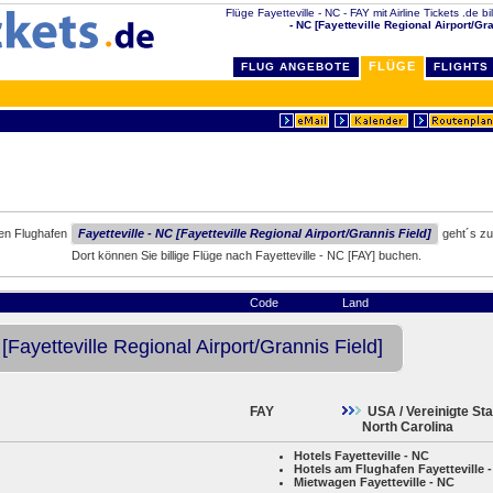
Flüge Fayetteville - NC - FAY mit Airline Tickets .de b
- NC [Fayetteville Regional Airport/Gra
FLÜGE
FLUG ANGEBOTE
FLIGHTS
den Flughafen
Fayetteville - NC [Fayetteville Regional Airport/Grannis Field]
geht´s zu
Dort können Sie billige Flüge nach Fayetteville - NC [FAY] buchen.
Code
Land
 [Fayetteville Regional Airport/Grannis Field]
FAY
USA / Vereinigte St
North Carolina
Hotels Fayetteville - NC
Hotels am Flughafen Fayetteville 
Mietwagen Fayetteville - NC