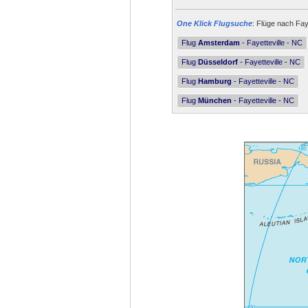
One Klick Flugsuche
: Flüge nach Fay
Flug
Amsterdam
- Fayetteville - NC
Flug
Düsseldorf
- Fayetteville - NC
Flug
Hamburg
- Fayetteville - NC
Flug
München
- Fayetteville - NC