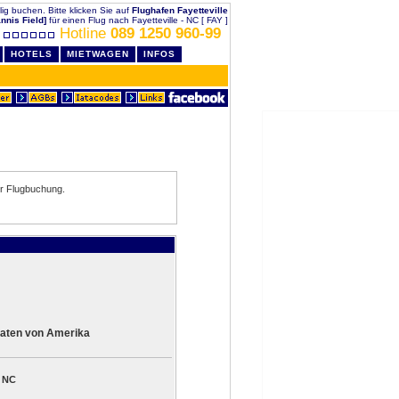
illig buchen. Bitte klicken Sie auf
Flughafen Fayetteville
nnis Field]
für einen Flug nach Fayetteville - NC [ FAY ]
Hotline
089 1250 960-99
HOTELS
MIETWAGEN
INFOS
r Flugbuchung.
aaten von Amerika
- NC